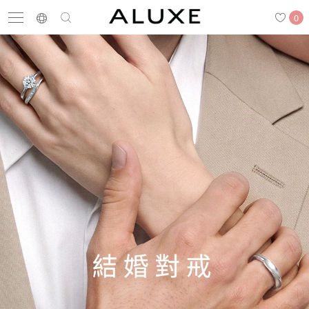
0
搜尋
求婚鑽戒
結婚戒指
嚴選鑽石
最新消息
門市一覽
預約來店
求婚鑽戒
結婚戒指