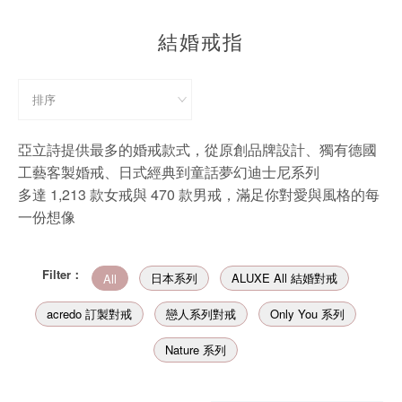
珠寶鑽飾
結婚戒指
迪士尼系列
黃金金飾
關於ALUXE
亞立詩提供最多的婚戒款式，從原創品牌設計、獨有德國
工藝客製婚戒、日式經典到童話夢幻迪士尼系列
嚴選鑽石
多達 1,213 款女戒與 470 款男戒，滿足你對愛與風格的每
一份想像
最新消息
婚禮護照
Filter：
日本系列
ALUXE All 結婚對戒
All
線上購物
acredo 訂製對戒
戀人系列對戒
Only You 系列
Nature 系列
LANGUAGE