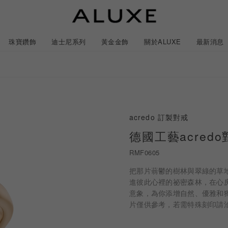
珠寶鑽飾
迪士尼系列
黃金金飾
關於ALUXE
最新消息
紹
市
服務體驗
最新消息
acredo 訂製對戒
石
GIA鑽石價格查詢
德國工藝acredo對戒
RMF0605
ll 結婚對戒
冰雪奇緣系列
靈動曲線
時尚項鍊
黃金耳環
acredo 訂製對戒
黃金手鍊/手鐲
經典米奇系列
閃爍排鑽
浪漫耳環
戀人系
把那片蓊鬱的樹林與翠綠的草地通
進彼此心裡的祕密森林，在心房安
意象，為你添增自然、優雅和獨
ALL 結婚戒指
ALL 珠寶鑽飾
ALL 黃金金飾
日本系列
ALL 迪士尼系列
CareBears 系列
Only You 系列
結婚套組
戀人系列
Nature 系列
e 粉紅鑽系列
日本系列
戀人系列
Nature 系列
Only You
片僅供參考，若需特殊刻印請