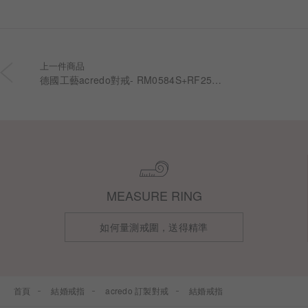
上一件商品
德國工藝acredo對戒- RM0584S+RF2584S
MEASURE RING
如何量測戒圍，送得精準
首頁
結婚戒指
acredo 訂製對戒
結婚戒指