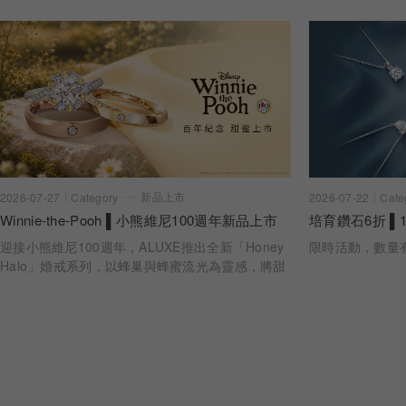
新品上市
2026-07-22
Cate
2026-07-27
Category
培育鑽石6折 ▌1
Winnie-the-Pooh ▌小熊維尼100週年新品上市
限時活動，數量
迎接小熊維尼100週年，ALUXE推出全新「Honey
Halo」婚戒系列，以蜂巢與蜂蜜流光為靈感，將甜
蜜陪伴化作指間光暈。