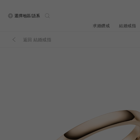
選擇地區/語系
求婚鑽戒
結婚戒指
返回 結婚戒指
關於ALUXE
最新消息
形狀
研選鑽石
品牌介
新品上
ALUXE嚴選鑽
顧客好評
最新消息
圓形
公主方形
鑽石知識4C
專屬刻印
新品上市
心形
枕形
品牌介紹
限時優惠
橢圓形
祖母綠形
創辦故事
門市公告
設計你的專屬鑽戒
GIA鑽石項鍊
小熊維尼系列
GIA鑽石耳環
經典單鑽
黃金戒指
ALUXE A
梨形
雷地恩形
服務體驗
馬眼形
售後服務
門市一覽
ALL 求婚鑽戒
ROSÉ My Lov
知識中心
彩鑽
訂製婚戒
天然鑽石