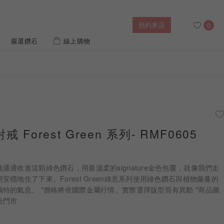
預約來店
0
嚴選鑽石
線上購物
搜尋
售後服務
幸福指南
IGI培育鑽價格查詢
 Forest Green 系列- RMF0605
列對戒
迪士尼公主系列
璀燦擁抱
風格戒指
黃金項鍊
側鑽星芒
造型手鍊
通收進這顆綠色鑽石，用最溫柔的signature金色包覆，就像我們走
穩地住了下來。Forest Green綠意系列使用綠色鑽石與植物藤蔓的
特的氣息。 *價格將依國際金屬行情、實際選擇版型而有異動 *商品圖
 系列
迪士尼系列鑽戒
洽門市