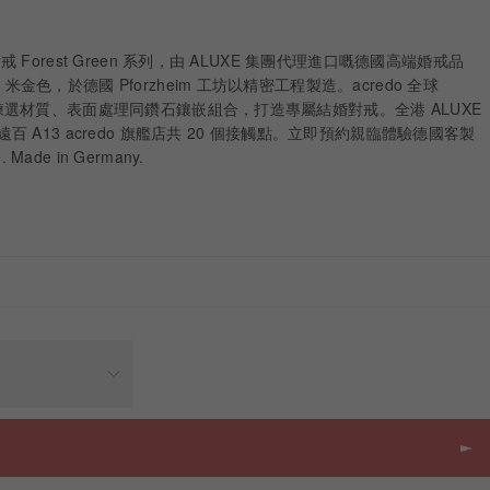
 對戒 Forest Green 系列，由 ALUXE 集團代理進口嘅德國高端婚戒品
e 米金色，於德國 Pforzheim 工坊以精密工程製造。acredo 全球
系統讓你揀選材質、表面處理同鑽石鑲嵌組合，打造專屬結婚對戒。全港 ALUXE
連同遠百 A13 acredo 旗艦店共 20 個接觸點。立即預約親臨體驗德國客製
Made in Germany.
價格
HKD
-