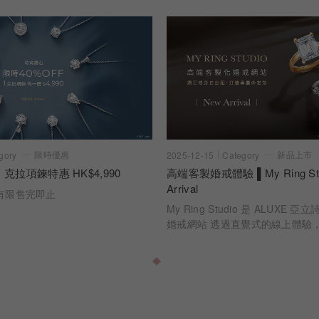
限時優惠
新品上市
gory
2025-12-15
Category
 克拉項鍊特惠 HK$4,990
高端客製婚戒體驗 ▌My Ring Stu
Arrival
有限售完即止
My Ring Studio 是 ALUXE
婚戒網站 透過直覺式的線上體驗
時看見每一個選擇如何成為最終的
切工、克拉比例到戒身設計，每
訂製