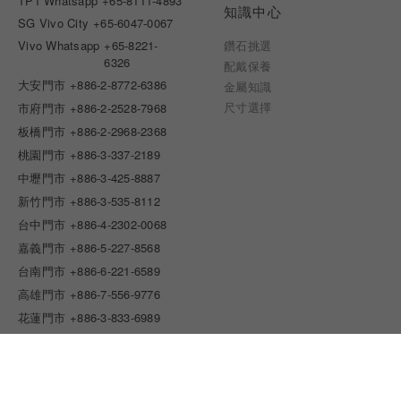
TP1 Whatsapp
+65-8111-4893
知識中心
SG Vivo City
+65-6047-0067
Vivo Whatsapp
+65-8221-
鑽石挑選
6326
配戴保養
大安門市
+886-2-8772-6386
金屬知識
尺寸選擇
市府門市
+886-2-2528-7968
板橋門市
+886-2-2968-2368
桃園門市
+886-3-337-2189
中壢門市
+886-3-425-8887
新竹門市
+886-3-535-8112
台中門市
+886-4-2302-0068
嘉義門市
+886-5-227-8568
台南門市
+886-6-221-6589
高雄門市
+886-7-556-9776
花蓮門市
+886-3-833-6989
客服(HK)
+852-2311-1858
More / Less