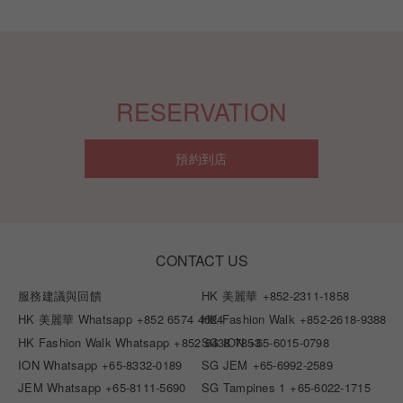
RESERVATION
預約到店
CONTACT US
服務建議與回饋
HK 美麗華
+852-2311-1858
HK 美麗華 Whatsapp
+852 6574 4024
HK Fashion Walk
+852-2618-9388
HK Fashion Walk Whatsapp
+852 6438 7853
SG ION
+65-6015-0798
ION Whatsapp
+65-8332-0189
SG JEM
+65-6992-2589
JEM Whatsapp
+65-8111-5690
SG Tampines 1
+65-6022-1715