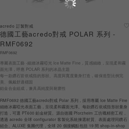
珠寶鑽飾
迪士尼系列
acredo 訂製對戒
德國工藝acredo對戒 POLAR 系列 -
黃金金飾
RMF0692
關於ALUXE
RMF0692
嚴選鑽石
專屬表面工藝 -細緻冰霧啞光 Ice Matte Fine，質感細緻，呈現柔和霧
面光澤，呼應 POLAR 系列的冰晶主題
最新消息
每一款鑽石皆依戒指的形狀、高度與寬度量身打造，確保造型比例完
美、佩戴舒適穩固
婚禮護照
鉑金合金組成，兼具高純度與耐磨性
線上購物
RMF0692 德國工藝acredo對戒 Polar 系列，採用專屬 Ice Matte Fine
細緻冰霧啞光表面工藝，呈現柔和霧面光澤。每款鑽石依戒指形狀量身
打造，可選 PT600 鉑金材質。源自德國 Pforzheim 工坊嘅精密工程，
透過 acredo 全球 configurator 客製化系統揀選材質、表面處理同鑽石
LANGUAGE
組合。ALUXE 集團代理，全球 20 個接觸點包括 19 間 shop-in-shop