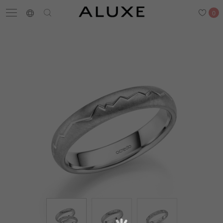
0
搜尋
求婚鑽戒
結婚戒指
嚴選鑽石
最新消息
門市一覽
預約來店
求婚鑽戒
結婚戒指