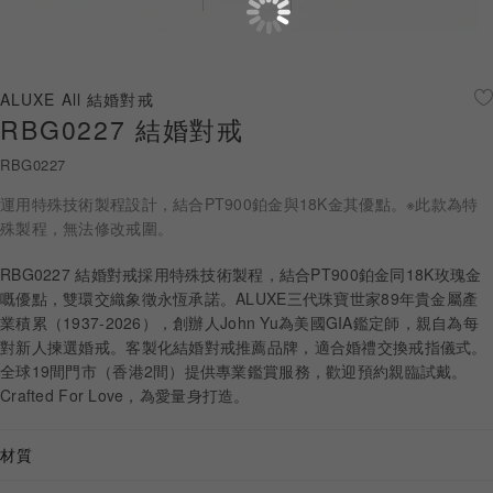
珠寶鑽飾
迪士尼系列
ALUXE All 結婚對戒
RBG0227 結婚對戒
黃金金飾
RBG0227
關於ALUXE
運用特殊技術製程設計，結合PT900鉑金與18K金其優點。※此款為特
嚴選鑽石
殊製程，無法修改戒圍。
RBG0227 結婚對戒採用特殊技術製程，結合PT900鉑金同18K玫瑰金
最新消息
嘅優點，雙環交織象徵永恆承諾。ALUXE三代珠寶世家89年貴金屬產
業積累（1937-2026），創辦人John Yu為美國GIA鑑定師，親自為每
婚禮護照
對新人揀選婚戒。客製化結婚對戒推薦品牌，適合婚禮交換戒指儀式。
全球19間門市（香港2間）提供專業鑑賞服務，歡迎預約親臨試戴。
線上購物
Crafted For Love，為愛量身打造。
材質
LANGUAGE