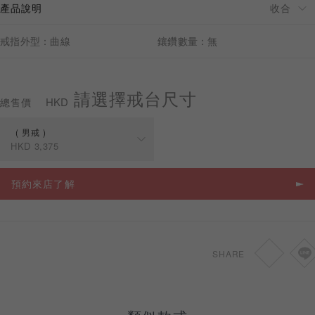
產品說明
戒指外型：曲線
鑲鑽數量：無
預約來店
請選擇戒台尺寸
HKD
總售價
男戒
HKD
3,375
規格
價格
預約來店了解
男戒
HKD
3,375
女戒
HKD
3,375
SHARE
對戒
HKD
6,750