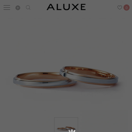
0
搜尋
求婚鑽戒
結婚戒指
嚴選鑽石
最新消息
門市一覽
預約來店
求婚鑽戒
結婚戒指