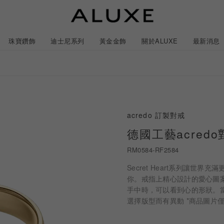
珠寶鑽飾
迪士尼系列
黃金金飾
關於ALUXE
最新消息
紹
市
服務體驗
最新消息
acredo 訂製對戒
石
GIA鑽石價格查詢
德國工藝acredo對
RM0584-RF2584
ll 結婚對戒
冰雪奇緣系列
靈動曲線
時尚項鍊
黃金耳環
acredo 訂製對戒
黃金手鍊/手鐲
經典米奇系列
閃爍排鑽
浪漫耳環
戀人系
Secret Heart系列讓
你。戒指上精心設計的愛心圖
手中時，可以看到心的形狀。
ALL 結婚戒指
ALL 珠寶鑽飾
ALL 黃金金飾
日本系列
ALL 迪士尼系列
CareBears 系列
Only You 系列
結婚套組
戀人系列
Nature 系列
e 粉紅鑽系列
日本系列
戀人系列
Nature 系列
Only You
選擇版型而有異動 *商品圖片