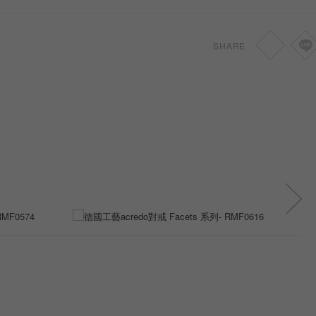
HKD
27,700
SHARE
HKD
37,963