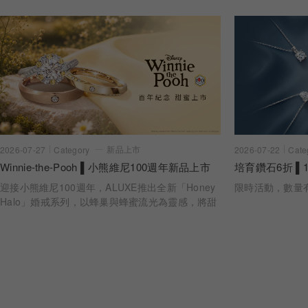
新品上市
2026-07-22
Cate
2026-07-27
Category
培育鑽石6折 ▌1
Winnie-the-Pooh ▌小熊維尼100週年新品上市
限時活動，數量
迎接小熊維尼100週年，ALUXE推出全新「Honey
Halo」婚戒系列，以蜂巢與蜂蜜流光為靈感，將甜
蜜陪伴化作指間光暈。