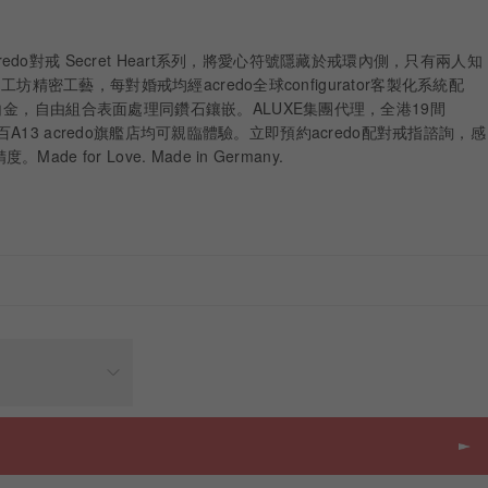
acredo對戒 Secret Heart系列，將愛心符號隱藏於戒環內側，只有兩人知
m工坊精密工藝，每對婚戒均經acredo全球configurator客製化系統配
白金，自由組合表面處理同鑽石鑲嵌。ALUXE集團代理，全港19間
p及遠百A13 acredo旗艦店均可親臨體驗。立即預約acredo配對戒指諮詢，感
 for Love. Made in Germany.
價格
HKD
10,243