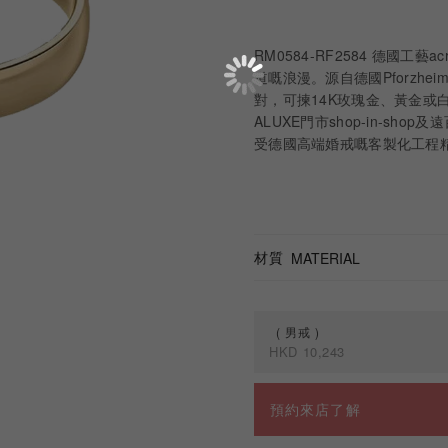
RM0584-RF2584 德國工藝
道嘅浪漫。源自德國Pforzhei
對，可揀14K玫瑰金、黃金或
ALUXE門市shop-in-sho
受德國高端婚戒嘅客製化工程精度。Made
材質
MATERIAL
男戒
HKD
10,243
規格
預約來店了解
男戒