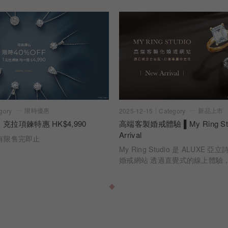
限時優惠
新品上市
gory
2025-12-15
Category
 克拉項鍊特惠 HK$4,990
高端客製婚戒體驗 ▌My Ring Stu
Arrival
有限售完即止
My Ring Studio 是 ALUXE
婚戒網站 透過直覺式的線上體驗
時看見每一個選擇如何成為最終的
切工、克拉比例到戒身設計，每
訂製