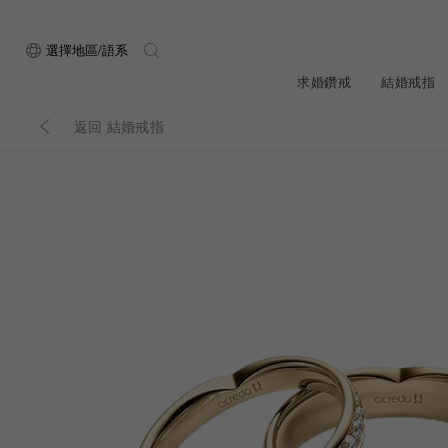
選擇地區/語系
求婚鑽戒
結婚戒指
返回 結婚戒指
關於ALUXE
最新消息
形狀
研選鑽石
品牌介
新品上
ALUXE嚴選鑽
顧客好評
最新消息
圓形
公主方形
鑽石知識4C
專屬刻印
新品上市
心形
枕形
品牌介紹
限時優惠
橢圓形
祖母綠形
創辦故事
門市公告
設計你的專屬鑽戒
GIA鑽石項鍊
小熊維尼系列
GIA鑽石耳環
經典單鑽
黃金戒指
ALUXE A
梨形
雷地恩形
服務體驗
馬眼形
售後服務
門市一覽
ALL 求婚鑽戒
ROSÉ My Lov
知識中心
彩鑽
訂製婚戒
天然鑽石