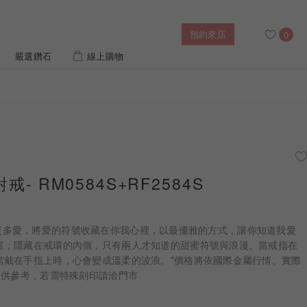
預約來店
0
嚴選鑽石
線上購物
搜尋
售後服務
幸福指南
IGI培育鑽價格查詢
戒- RM0584S+RF2584S
列對戒
迪士尼公主系列
璀燦擁抱
風格戒指
黃金項鍊
側鑽星芒
造型手鍊
世界充滿更多愛，將愛的符號收藏在你我心裡，以最優雅的方式，讓你知道我愛
案，隱藏在戒環的內側，只有兩人才知道的甜蜜符號與浪漫。當戒指在
當戴在手指上時，心會變成溫柔的波浪。*價格將依國際金屬行情、實際
 系列
迪士尼系列鑽戒
僅供參考，若需特殊刻印請洽門市