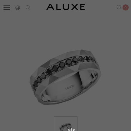
0
搜尋
求婚鑽戒
結婚戒指
嚴選鑽石
最新消息
門市一覽
預約來店
求婚鑽戒
結婚戒指