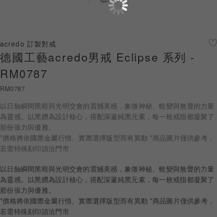
珠寶鑽飾
迪士尼系列
acredo 訂製對戒
德國工藝acredo男戒 Eclipse 系列 -
黃金金飾
RM0787
關於ALUXE
RM0787
嚴選鑽石
以日蝕瞬間黑暗與光明交會的震撼美感，象徵神秘、蛻變與無聲的力量
為靈感。以黑鑽為設計核心，搭配深邃純黑元素，每一枚戒指都凝聚了
最新消息
那份張力與優雅。
*價格將依國際金屬行情、實際選擇版型而有異動 *商品圖片僅供參考，
婚禮護照
若需特殊刻印請洽門市
線上購物
以日蝕瞬間黑暗與光明交會的震撼美感，象徵神秘、蛻變與無聲的力量
為靈感。以黑鑽為設計核心，搭配深邃純黑元素，每一枚戒指都凝聚了
那份張力與優雅。
*價格將依國際金屬行情、實際選擇版型而有異動 *商品圖片僅供參考，
LANGUAGE
若需特殊刻印請洽門市