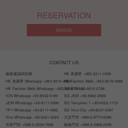
RESERVATION
預約到店
CONTACT US
服務建議與回饋
HK 美麗華
+852-2311-1858
HK 美麗華 Whatsapp
+852 6574 4024
HK Fashion Walk
+852-2618-9388
HK Fashion Walk Whatsapp
+852 6438 7853
SG ION
+65-6015-0798
ION Whatsapp
+65-8332-0189
SG JEM
+65-6992-2589
JEM Whatsapp
+65-8111-5690
SG Tampines 1
+65-6022-1715
TP1 Whatsapp
+65-8111-4893
SG Vivo City
+65-6047-0067
Vivo Whatsapp
+65-8221-6326
大安門市
+886-2-8772-6386
市府門市
+886-2-2528-7968
板橋門市
+886-2-2968-2368