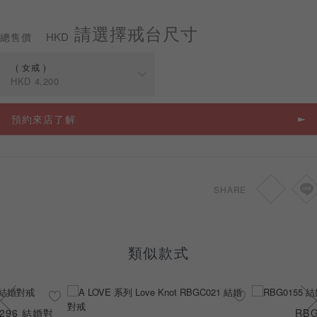
請選擇戒台尺寸
HKD
總售價
女戒
預約來店
HKD
4,200
規格
價格
預約來店了解
女戒
HKD
4,200
對戒
HKD
10,650
SHARE
男戒
HKD
11,150
類似款式
0296 結婚對
RB