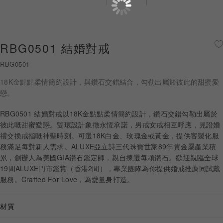
珠寶鑽飾
迪士尼系列
RBG0501 結婚對戒
黃金金飾
RBG0501
關於ALUXE
18K金點點柔情簡約設計，與鑽石交錯結合，勾勒出屬於彼此的甜蜜愛
戀。
嚴選鑽石
RBG0501 結婚對戒以18K金點點柔情簡約設計，鑽石交錯勾勒出屬於
彼此嘅甜蜜愛戀。雙環設計象徵永恆承諾，男戒女戒相互呼應，見證婚
最新消息
禮交換戒指嘅神聖時刻。可選18K白金、玫瑰金或黃金，提供客製化服
務滿足每對新人需求。ALUXE亞立詩三代珠寶世家89年貴金屬產業積
婚禮護照
累，創辦人為美國GIA鑽石鑑定師，親自揀選每顆鑽石。歡迎親臨全球
19間ALUXE門市鑑賞（香港2間），專業團隊為你提供婚戒推薦同試戴
線上購物
服務。Crafted For Love，為愛量身打造。
材質
LANGUAGE