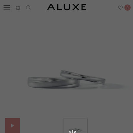
0
搜尋
求婚鑽戒
結婚戒指
嚴選鑽石
最新消息
門市一覽
預約來店
求婚鑽戒
結婚戒指