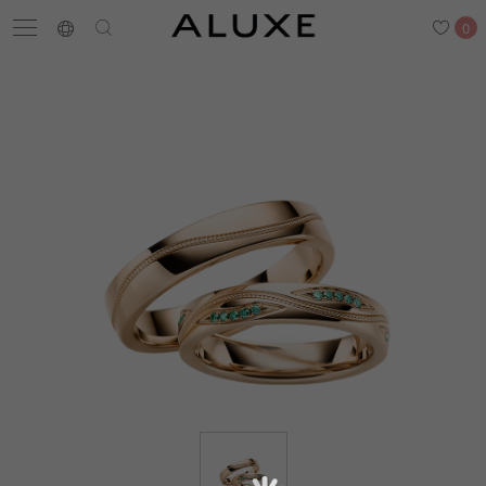
0
搜尋
求婚鑽戒
結婚戒指
嚴選鑽石
最新消息
門市一覽
預約來店
求婚鑽戒
結婚戒指