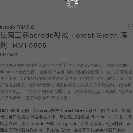
珠寶鑽飾
迪士尼系列
acredo 訂製對戒
德國工藝acredo對戒 Forest Green 系
黃金金飾
列- RMF0606
關於ALUXE
RMF0606
嚴選鑽石
把那片蓊鬱的樹林與翠綠的草地通通收進這顆綠色鑽石，用最溫柔的
signature金色包覆，就像我們走進彼此心裡的祕密森林，在心房安穩地
最新消息
住了下來。Forest Green綠意系列靈感來自於對大自然的愛護，追求美
好環境的含意。使用綠色鑽石與植物藤蔓的意象為你添增自然、優雅和
婚禮護照
獨特的氣息。 *價格將依國際金屬行情、實際選擇版型而有異動 *商品圖
片僅供參考，若需特殊刻印請洽門市
線上購物
RMF0606 德國工藝acredo對戒 Forest Green 系列，由 ALUXE 集團
代理進口嘅德國高端婚戒品牌。每對婚戒喺德國 Pforzheim 工坊以工程
精度製作，採用 acredo 全球 configurator 客製化系統，可揀材質、表
LANGUAGE
面處理同鑽石鑲嵌組合。Forest Green 綠意系列以綠色鑽石配米金