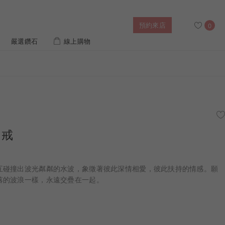
預約來店
0
嚴選鑽石
線上購物
搜尋
售後服務
幸福指南
IGI培育鑽價格查詢
對戒
列對戒
迪士尼公主系列
璀燦擁抱
風格戒指
黃金項鍊
側鑽星芒
造型手鍊
互碰撞出波光粼粼的水波，象徵著彼此深情相愛，彼此扶持的情感。願
落的波浪一樣，永遠交疊在一起。
 系列
迪士尼系列鑽戒