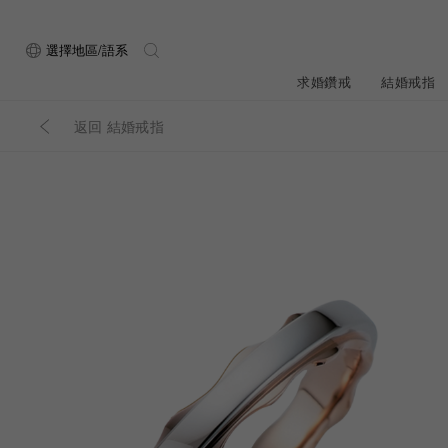
選擇地區/語系
求婚鑽戒
結婚戒指
返回 結婚戒指
關於ALUXE
最新消息
形狀
研選鑽石
品牌介
新品上
ALUXE嚴選鑽
顧客好評
最新消息
圓形
公主方形
鑽石知識4C
專屬刻印
新品上市
心形
枕形
品牌介紹
限時優惠
橢圓形
祖母綠形
創辦故事
門市公告
設計你的專屬鑽戒
GIA鑽石項鍊
小熊維尼系列
GIA鑽石耳環
經典單鑽
黃金戒指
ALUXE A
梨形
雷地恩形
服務體驗
馬眼形
售後服務
門市一覽
ALL 求婚鑽戒
ROSÉ My Lov
知識中心
彩鑽
訂製婚戒
天然鑽石