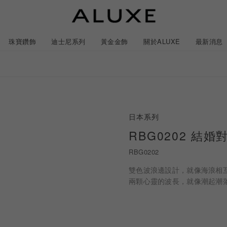
珠寶鑽飾
迪士尼系列
黃金金飾
關於ALUXE
最新消息
紹
市
服務體驗
最新消息
日本系列
石
GIA鑽石價格查詢
RBG0202 結婚
RBG0202
ll 結婚對戒
冰雪奇緣系列
靈動曲線
時尚項鍊
黃金耳環
acredo 訂製對戒
黃金手鍊/手鐲
經典米奇系列
閃爍排鑽
浪漫耳環
戀人系
雙色波浪邊設計，就像海浪相
兩顆心靈的波長，就像潮起潮
ALL 結婚戒指
ALL 珠寶鑽飾
ALL 黃金金飾
日本系列
ALL 迪士尼系列
CareBears 系列
Only You 系列
結婚套組
戀人系列
Nature 系列
e 粉紅鑽系列
日本系列
戀人系列
Nature 系列
Only You