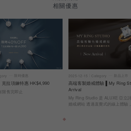
相關優惠
限時優惠
新品上市
gory
2025-12-15
Category
 克拉項鍊特惠 HK$4,990
高端客製婚戒體驗 ▌My Ring Stu
Arrival
有限售完即止
My Ring Studio 是 ALUXE
婚戒網站 透過直覺式的線上體驗
時看見每一個選擇如何成為最終的
切工、克拉比例到戒身設計，每
訂製