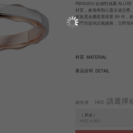
RBG0202 結婚對戒屬 ALU
材質，象徵兩顆心靈永遠交疊。
家族貴金屬產業積累 89 年，創辦人 
體門市提供試戴服務，立即預約親臨
材質
MATERIAL
產品說明
DETAIL
請選擇
HKD
總售價
男戒
HKD
6,950
規格