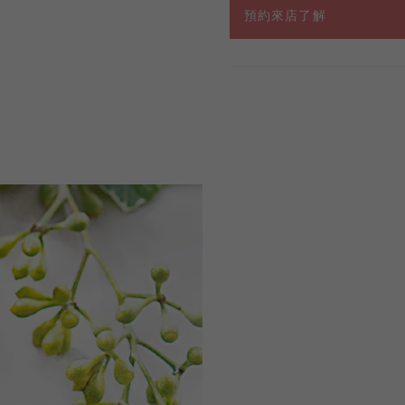
預約來店了解
男戒
女戒
對戒