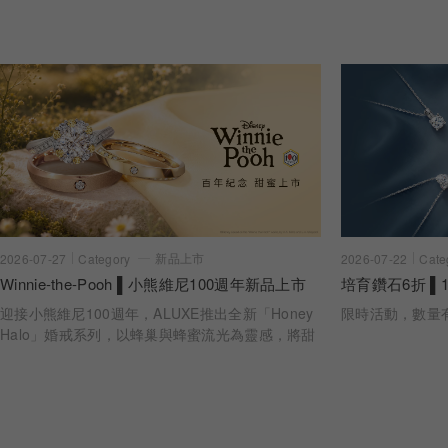
新品上市
2026-07-22
Cate
2026-07-27
Category
培育鑽石6折 ▌1
Winnie-the-Pooh ▌小熊維尼100週年新品上市
限時活動，數量
迎接小熊維尼100週年，ALUXE推出全新「Honey
Halo」婚戒系列，以蜂巢與蜂蜜流光為靈感，將甜
蜜陪伴化作指間光暈。