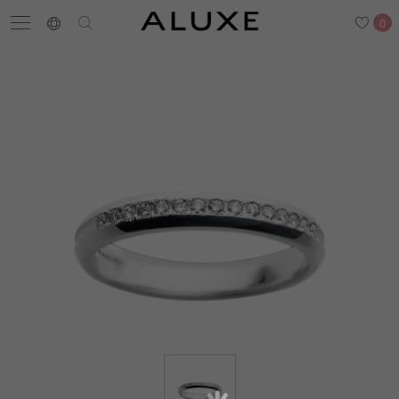
0
搜尋
求婚鑽戒
結婚戒指
嚴選鑽石
最新消息
門市一覽
預約來店
求婚鑽戒
結婚戒指