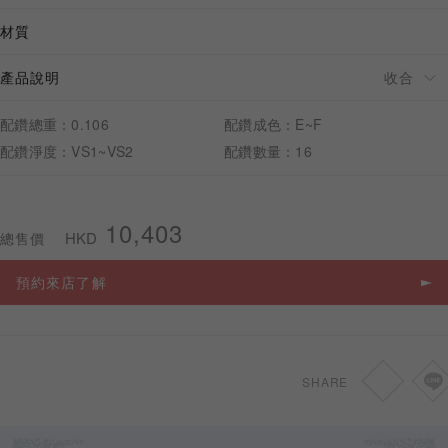
材質
產品說明
預約來店
配鑽總重：0.106
配鑽成色：E~F
配鑽淨度：VS1~VS2
配鑽數量：16
10,403
HKD
總售價
預約來店了解
SHARE