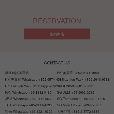
RESERVATION
預約到店
CONTACT US
服務建議與回饋
HK 美麗華
+852-2311-1858
HK 美麗華 Whatsapp
+852 6574 4024
HK Fashion Walk
+852-2618-9388
HK Fashion Walk Whatsapp
+852 6438 7853
SG ION
+65-6015-0798
ION Whatsapp
+65-8332-0189
SG JEM
+65-6992-2589
JEM Whatsapp
+65-8111-5690
SG Tampines 1
+65-6022-1715
TP1 Whatsapp
+65-8111-4893
SG Vivo City
+65-6047-0067
Vivo Whatsapp
+65-8221-6326
大安門市
+886-2-8772-6386