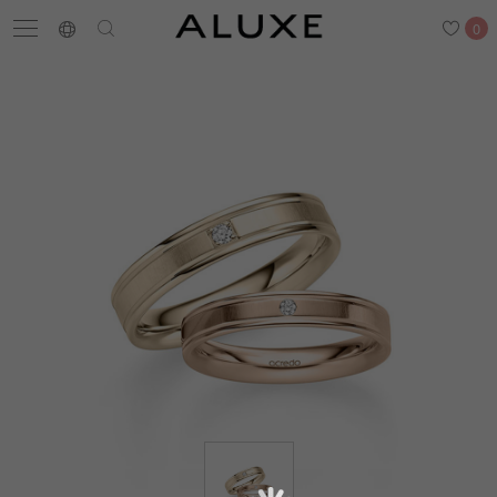
0
搜尋
求婚鑽戒
結婚戒指
嚴選鑽石
最新消息
門市一覽
預約來店
求婚鑽戒
結婚戒指