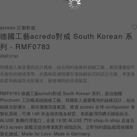
珠寶鑽飾
迪士尼系列
acredo 訂製對戒
德國工藝acredo對戒 South Korean 系
黃金金飾
列 - RMF0783
關於ALUXE
RMF0783
嚴選鑽石
韓國新人最喜愛的設計風格，結合簡約線條與細膩工藝，展現優雅卻不
失個性的婚戒美學。此風格延續韓國市場熱銷款式的設計元素，有更多
最新消息
的柔和曲線與光影層次，散發獨特的浪漫氣質。
婚禮護照
RMF0783 德國工藝acredo對戒 South Korean 系列，源自德國
Pforzheim 工坊嘅高端婚戒工藝。韓國新人最愛嘅簡約線條設計，結合
線上購物
細膩光影層次，展現優雅浪漫氣質。透過 acredo 全球 configurator 客
製化系統，可揀 14K 米金或玫瑰金材質、表面處理同鑽石鑲嵌組合。
ALUXE 集團代理進口，全港 19 間 ALUXE 門市 shop-in-shop 及遠百
A13 acredo 旗艦店提供專業配對戒指諮詢。立即預約親臨鑑賞德國客
LANGUAGE
製化婚戒。Made for Love. Made in Germany.