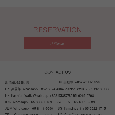
RESERVATION
預約到店
CONTACT US
服務建議與回饋
HK 美麗華
+852-2311-1858
HK 美麗華 Whatsapp
+852 6574 4024
HK Fashion Walk
+852-2618-9388
HK Fashion Walk Whatsapp
+852 6438 7853
SG ION
+65-6015-0798
ION Whatsapp
+65-8332-0189
SG JEM
+65-6992-2589
JEM Whatsapp
+65-8111-5690
SG Tampines 1
+65-6022-1715
TP1 Whatsapp
+65-8111-4893
SG Vivo City
+65-6047-0067