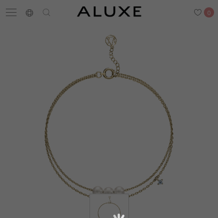
0
搜尋
求婚鑽戒
結婚戒指
嚴選鑽石
最新消息
門市一覽
預約來店
求婚鑽戒
結婚戒指