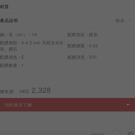
材質
產品說明
預約來店
鍊／長（cm）：18
配鑽形狀：圓形
配鑽種類：4-4.5 mm 天然淡水珍
配鑽總重：0.03
珠、鑽石
配鑽成色：E
配鑽淨度：VS1
配鑽數量：1
2,328
HKD
總售價
預約來店了解
SHARE