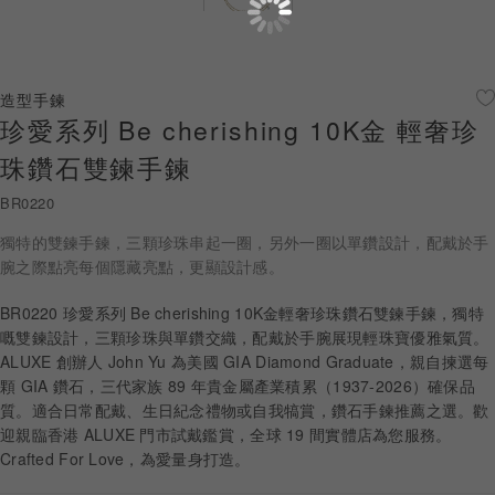
珠寶鑽飾
迪士尼系列
造型手鍊
珍愛系列 Be cherishing 10K金 輕奢珍
黃金金飾
珠鑽石雙鍊手鍊
關於ALUXE
BR0220
嚴選鑽石
獨特的雙鍊手鍊，三顆珍珠串起一圈，另外一圈以單鑽設計，配戴於手
腕之際點亮每個隱藏亮點，更顯設計感。
最新消息
BR0220 珍愛系列 Be cherishing 10K金輕奢珍珠鑽石雙鍊手鍊，獨特
婚禮護照
嘅雙鍊設計，三顆珍珠與單鑽交織，配戴於手腕展現輕珠寶優雅氣質。
ALUXE 創辦人 John Yu 為美國 GIA Diamond Graduate，親自揀選每
線上購物
顆 GIA 鑽石，三代家族 89 年貴金屬產業積累（1937-2026）確保品
質。適合日常配戴、生日紀念禮物或自我犒賞，鑽石手鍊推薦之選。歡
迎親臨香港 ALUXE 門市試戴鑑賞，全球 19 間實體店為您服務。
Crafted For Love，為愛量身打造。
LANGUAGE