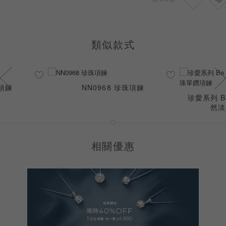
類似款式
石項鍊
NN0968 珍珠項鍊
珍愛系列 Be
然淡
相關優惠