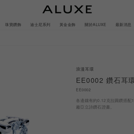
珠寶鑽飾
迪士尼系列
黃金金飾
關於ALUXE
最新消息
紹
市
服務體驗
最新消息
浪漫耳環
石
GIA鑽石價格查詢
EE0002 鑽石耳
EE0002
ll 結婚對戒
冰雪奇緣系列
靈動曲線
時尚項鍊
黃金耳環
acredo 訂製對戒
黃金手鍊/手鐲
經典米奇系列
閃爍排鑽
浪漫耳環
戀人系
各邊鑲有約0.12克拉圓鑽搭
廠亞立詩鑽石證書。
ALL 結婚戒指
ALL 珠寶鑽飾
ALL 黃金金飾
日本系列
ALL 迪士尼系列
CareBears 系列
Only You 系列
結婚套組
戀人系列
Nature 系列
e 粉紅鑽系列
日本系列
戀人系列
Nature 系列
Only You