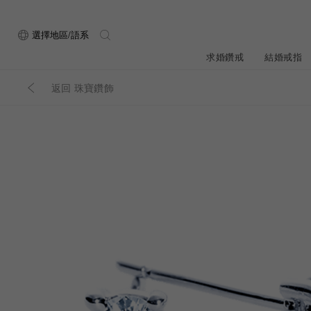
選擇地區/語系
求婚鑽戒
結婚戒指
返回 珠寶鑽飾
關於ALUXE
最新消息
形狀
研選鑽石
品牌介
新品上
ALUXE嚴選鑽
顧客好評
最新消息
圓形
公主方形
鑽石知識4C
專屬刻印
新品上市
心形
枕形
品牌介紹
限時優惠
橢圓形
祖母綠形
創辦故事
門市公告
設計你的專屬鑽戒
GIA鑽石項鍊
小熊維尼系列
GIA鑽石耳環
經典單鑽
黃金戒指
ALUXE A
梨形
雷地恩形
服務體驗
馬眼形
售後服務
門市一覽
ALL 求婚鑽戒
ROSÉ My Lov
知識中心
彩鑽
訂製婚戒
天然鑽石