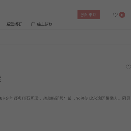
預約來店
0
嚴選鑽石
線上購物
搜尋
售後服務
幸福指南
IGI培育鑽價格查詢
環
列對戒
迪士尼公主系列
璀燦擁抱
風格戒指
黃金項鍊
側鑽星芒
造型手鍊
配18K金的經典鑽石耳環，超越時間與年齡，它將使你永遠閃耀動人。附原
 系列
迪士尼系列鑽戒