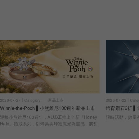
新品上市
2026-07-22
Cate
2026-07-27
Category
培育鑽石6折 ▌1
Winnie-the-Pooh ▌小熊維尼100週年新品上市
限時活動，數量
迎接小熊維尼100週年，ALUXE推出全新「Honey
Halo」婚戒系列，以蜂巢與蜂蜜流光為靈感，將甜
蜜陪伴化作指間光暈。