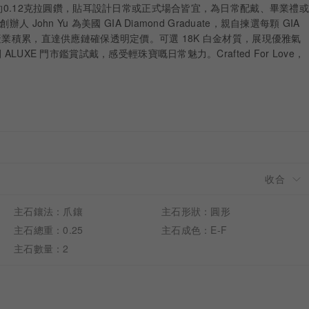
有約0.12克拉圓鑽，貼耳設計日常或正式場合皆宜，為日常配戴、畢業禮或
 John Yu 為美國 GIA Diamond Graduate，親自揀選每顆 GIA
產業積累，直達供應鏈確保透明定價。可選 18K 白金材質，展現優雅氣
ALUXE 門市鑑賞試戴，感受輕珠寶嘅日常魅力。Crafted For Love，
主石鑲法：爪鑲
主石形狀：圓形
主石總重：0.25
主石成色：E-F
主石數量：2