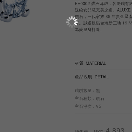
EE0002 鑽石耳環，各邊鑲
送給女兒嘅完美之選。ALUXE 創辦人
鑽石，三代家族 89 年貴金屬
質。誠邀親臨台港新三地 19 間 
為愛量身打造。
材質
MATERIAL
產品說明
DETAIL
鑲鑽數量：無
主石種類：鑽石
主石淨度：VS
4,893
HKD
總售價