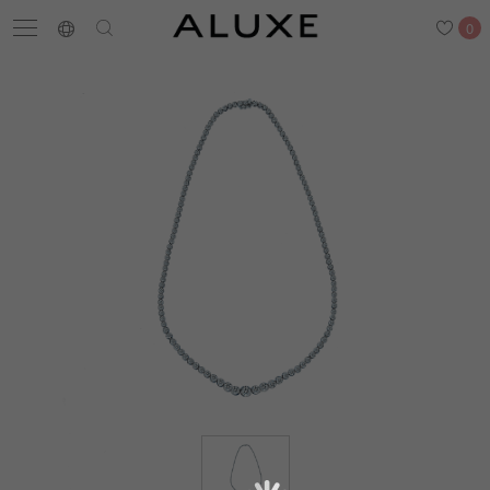
0
搜尋
求婚鑽戒
結婚戒指
嚴選鑽石
最新消息
門市一覽
預約來店
求婚鑽戒
結婚戒指