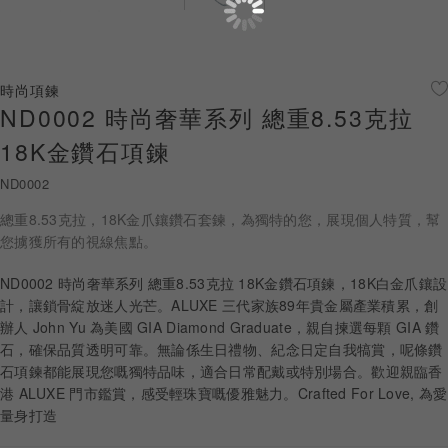
珠寶鑽飾
迪士尼系列
時尚項鍊
ND0002 時尚奢華系列 總重8.53克拉
黃金金飾
18K金鑽石項鍊
關於ALUXE
ND0002
嚴選鑽石
總重8.53克拉，18K金爪鑲鑽石套鍊，為獨特的您，展現個人特質，幫
您擄獲所有的視線焦點。
最新消息
ND0002 時尚奢華系列 總重8.53克拉 18K金鑽石項鍊，18K白金爪鑲設
婚禮護照
計，讓鎖骨綻放迷人光芒。ALUXE 三代家族89年貴金屬產業積累，創
辦人 John Yu 為美國 GIA Diamond Graduate，親自揀選每顆 GIA 鑽
線上購物
石，確保品質透明可靠。無論係生日禮物、紀念日定自我犒賞，呢條鑽
石項鍊都能展現您嘅獨特品味，適合日常配戴或特別場合。歡迎親臨香
港 ALUXE 門市鑑賞，感受輕珠寶嘅優雅魅力。Crafted For Love, 為愛
量身打造
LANGUAGE