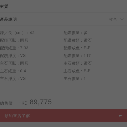
材質
產品說明
預約來店
鍊／長（cm）：42
配鑽數量：多
配鑽形狀：圓形
配鑽種類：鑽石
配鑽總重：7.33
配鑽成色：E-F
配鑽淨度：VS
配鑽數量：117
主石形狀：圓形
主石種類：鑽石
主石總重：0.4
主石成色：E-F
主石淨度：VS
主石數量：1
89,775
HKD
總售價
預約來店了解