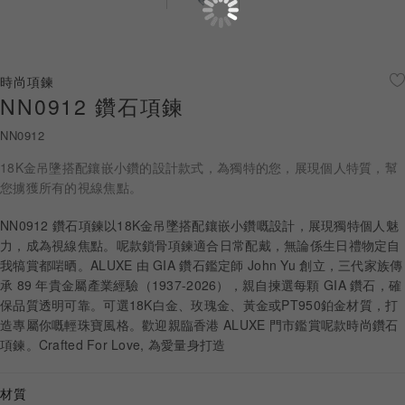
珠寶鑽飾
迪士尼系列
時尚項鍊
NN0912 鑽石項鍊
黃金金飾
NN0912
關於ALUXE
18K金吊墬搭配鑲嵌小鑽的設計款式，為獨特的您，展現個人特質，幫
嚴選鑽石
您擄獲所有的視線焦點。
NN0912 鑽石項鍊以18K金吊墜搭配鑲嵌小鑽嘅設計，展現獨特個人魅
最新消息
力，成為視線焦點。呢款鎖骨項鍊適合日常配戴，無論係生日禮物定自
我犒賞都啱晒。ALUXE 由 GIA 鑽石鑑定師 John Yu 創立，三代家族傳
婚禮護照
承 89 年貴金屬產業經驗（1937-2026），親自揀選每顆 GIA 鑽石，確
保品質透明可靠。可選18K白金、玫瑰金、黃金或PT950鉑金材質，打
線上購物
造專屬你嘅輕珠寶風格。歡迎親臨香港 ALUXE 門市鑑賞呢款時尚鑽石
項鍊。Crafted For Love, 為愛量身打造
LANGUAGE
材質