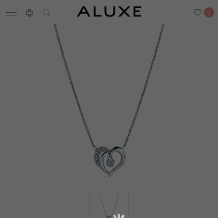
0
搜尋
求婚鑽戒
結婚戒指
嚴選鑽石
最新消息
門市一覽
預約來店
求婚鑽戒
結婚戒指