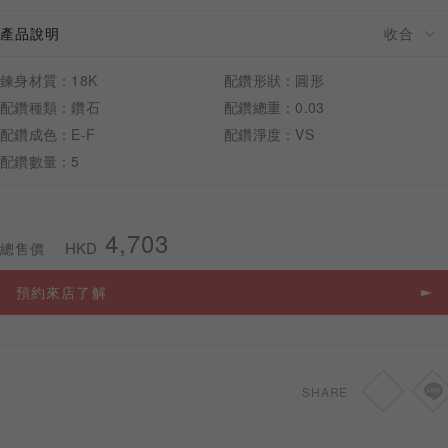
產品說明
鍊身材質：18K
配鑽形狀：圓形
配鑽種類：鑽石
配鑽總重：0.03
預約來店
配鑽成色：E-F
配鑽淨度：VS
配鑽數量：5
4,703
HKD
總售價
預約來店了解
SHARE