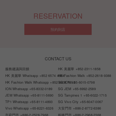
RESERVATION
預約到店
CONTACT US
服務建議與回饋
HK 美麗華
+852-2311-1858
HK 美麗華 Whatsapp
+852 6574 4024
HK Fashion Walk
+852-2618-9388
HK Fashion Walk Whatsapp
+852 6438 7853
SG ION
+65-6015-0798
ION Whatsapp
+65-8332-0189
SG JEM
+65-6992-2589
JEM Whatsapp
+65-8111-5690
SG Tampines 1
+65-6022-1715
TP1 Whatsapp
+65-8111-4893
SG Vivo City
+65-6047-0067
Vivo Whatsapp
+65-8221-6326
大安門市
+886-2-8772-6386
市府門市
+886-2-2528-7968
板橋門市
+886-2-2968-2368