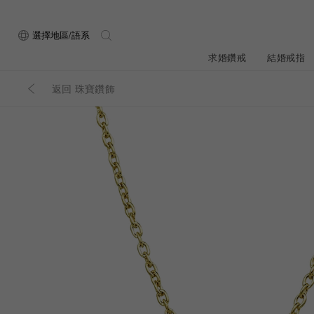
選擇地區/語系
求婚鑽戒
結婚戒指
返回 珠寶鑽飾
關於ALUXE
最新消息
形狀
研選鑽石
品牌介
新品上
ALUXE嚴選鑽
顧客好評
最新消息
圓形
公主方形
鑽石知識4C
專屬刻印
新品上市
心形
枕形
品牌介紹
限時優惠
橢圓形
祖母綠形
創辦故事
門市公告
設計你的專屬鑽戒
GIA鑽石項鍊
小熊維尼系列
GIA鑽石耳環
經典單鑽
黃金戒指
ALUXE A
梨形
雷地恩形
服務體驗
馬眼形
售後服務
門市一覽
ALL 求婚鑽戒
ROSÉ My Lov
知識中心
彩鑽
訂製婚戒
天然鑽石