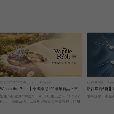
新品上市
2026-07-22
Cate
2026-07-27
Category
培育鑽石6折 ▌1
Winnie-the-Pooh ▌小熊維尼100週年新品上市
限時活動，數量
迎接小熊維尼100週年，ALUXE推出全新「Honey
Halo」婚戒系列，以蜂巢與蜂蜜流光為靈感，將甜
蜜陪伴化作指間光暈。