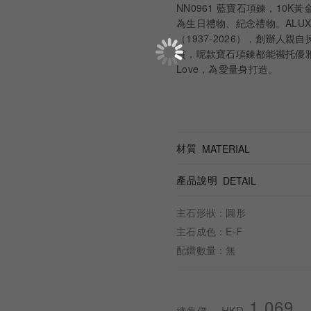
NN0961 藍寶石項鍊，1
為生日禮物、紀念禮物。ALUXE 
（1937-2026），創辦
賞，呢款寶石項鍊都能襯托優雅氣質。
Love，為愛量身打造。
材質
MATERIAL
產品說明
DETAIL
主石形狀：圓形
主石成色：E-F
配鑽數量：無
1,069
HKD
總售價