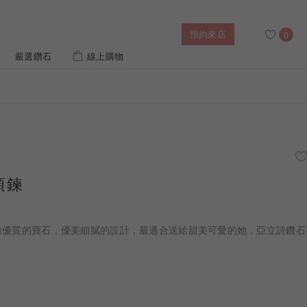
預約來店
0
嚴選鑽石
線上購物
搜尋
售後服務
幸福指南
IGI培育鑽價格查詢
項鍊
列對戒
迪士尼公主系列
璀燦擁抱
風格戒指
黃金項鍊
側鑽星芒
造型手鍊
精緻優質的寶石，優美細膩的設計，最適合送給甜美可愛的她，亞立詩鑽石
 系列
迪士尼系列鑽戒