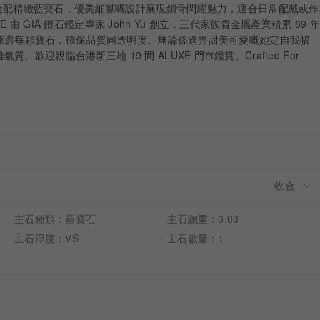
0K黃金配精緻藍寶石，優美細膩嘅設計展現鎖骨閃耀魅力，適合日常配戴或作
由 GIA 鑽石鑑定專家 John Yu 創立，三代家族貴金屬產業積累 89 年
人親自揀選每顆寶石，確保品質同透明度。無論係送畀甜美可愛嘅她定自我犒
歡迎親臨台港新三地 19 間 ALUXE 門市鑑賞。Crafted For
主石種類：藍寶石
主石總重：0.03
主石淨度：VS
主石數量：1