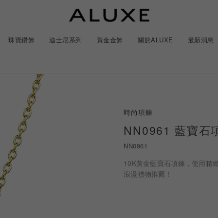
珠寶鑽飾
迪士尼系列
黃金金飾
關於ALUXE
最新消息
紹
市
服務體驗
最新消息
時尚項鍊
石
GIA鑽石價格查詢
NN0961 藍寶石
NN0961
ll 結婚對戒
冰雪奇緣系列
靈動曲線
時尚項鍊
黃金耳環
acredo 訂製對戒
黃金手鍊/手鐲
經典米奇系列
閃爍排鑽
浪漫耳環
戀人系
10K黃金藍寶石項鍊，使用
浪漫禮物推薦！
ALL 結婚戒指
ALL 珠寶鑽飾
ALL 黃金金飾
日本系列
ALL 迪士尼系列
CareBears 系列
Only You 系列
結婚套組
戀人系列
Nature 系列
e 粉紅鑽系列
日本系列
戀人系列
Nature 系列
Only You