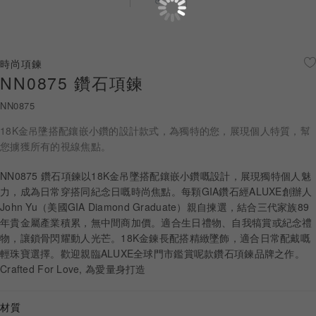
珠寶鑽飾
迪士尼系列
時尚項鍊
NN0875 鑽石項鍊
黃金金飾
NN0875
關於ALUXE
18K金吊墬搭配鑲嵌小鑽的設計款式，為獨特的您，展現個人特質，幫
嚴選鑽石
您擄獲所有的視線焦點。
NN0875 鑽石項鍊以18K金吊墜搭配鑲嵌小鑽嘅設計，展現獨特個人魅
最新消息
力，成為日常穿搭同紀念日嘅時尚焦點。每顆GIA鑽石經ALUXE創辦人
John Yu（美國GIA Diamond Graduate）親自揀選，結合三代家族89
婚禮護照
年貴金屬產業積累，無中間商加價。適合生日禮物、自我犒賞或紀念禮
物，讓鎖骨閃耀動人光芒。18K金鍊長配搭精緻墜飾，適合日常配戴嘅
線上購物
輕珠寶選擇。歡迎親臨ALUXE全球門市鑑賞呢款鑽石項鍊品牌之作。
Crafted For Love, 為愛量身打造
LANGUAGE
材質