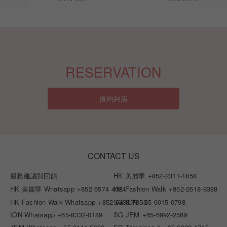
RESERVATION
預約到店
CONTACT US
服務建議與回饋
HK 美麗華
+852-2311-1858
HK 美麗華 Whatsapp
+852 6574 4024
HK Fashion Walk
+852-2618-9388
HK Fashion Walk Whatsapp
+852 6438 7853
SG ION
+65-6015-0798
ION Whatsapp
+65-8332-0189
SG JEM
+65-6992-2589