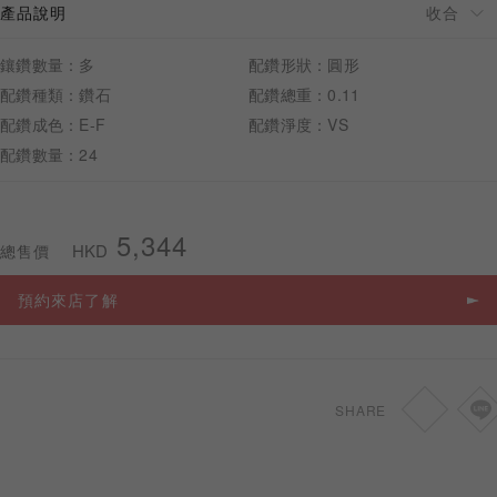
產品說明
鑲鑽數量：多
配鑽形狀：圓形
配鑽種類：鑽石
配鑽總重：0.11
配鑽成色：E-F
配鑽淨度：VS
預約來店
配鑽數量：24
5,344
HKD
總售價
預約來店了解
SHARE