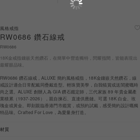
珠寶鑽飾
迪士尼系列
風格戒指
RW0686 鑽石線戒
黃金金飾
RW0686
關於ALUXE
18K金戒指鑲嵌天然鑽石，在簡單中營造獨特，閃耀指間，皆能表現出
嚴選鑽石
最耀眼品味。
RW0686 鑽石線戒，ALUXE 簡約風格戒指，18K金鑲嵌天然鑽石，線
最新消息
戒設計適合日常配戴同疊戴造型。輕珠寶美學，自我犒賞或送閨蜜嘅時
尚之選。ALUXE 創辦人為 GIA 鑽石鑑定師，三代家族 89 年貴金屬產
婚禮護照
業積累（1937-2026），親自揀石、直達供應鏈。可選 18K 白金、玫
瑰金或黃金。即刻親臨香港門市鑑賞，或預約試戴，感受簡約設計嘅獨
線上購物
特品味。Crafted For Love，為愛量身打造。
材質
LANGUAGE