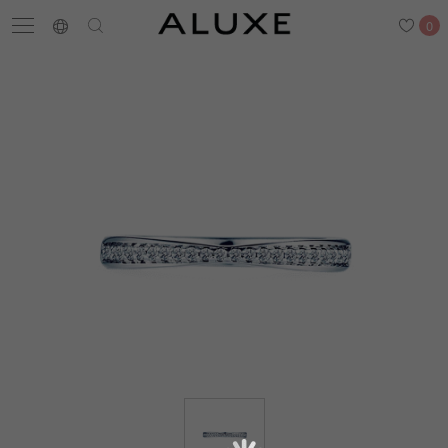
0
搜尋
求婚鑽戒
結婚戒指
嚴選鑽石
最新消息
門市一覽
預約來店
求婚鑽戒
結婚戒指