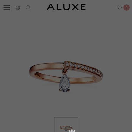
0
搜尋
求婚鑽戒
結婚戒指
嚴選鑽石
最新消息
門市一覽
預約來店
求婚鑽戒
結婚戒指