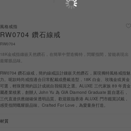
珠寶鑽飾
迪士尼系列
風格戒指
RW0704 鑽石線戒
黃金金飾
RW0704
關於ALUXE
18K金戒指鑲嵌天然鑽石，在簡單中營造獨特，閃耀指間，皆能表現出
嚴選鑽石
最耀眼品味。
RW0704 鑽石線戒，簡約線戒設計鑲嵌天然鑽石，展現獨特風格戒指魅
最新消息
力。呢款時尚戒指適合日常配戴或疊戴造型，18K 白金、玫瑰金或黃金
可選，輕珠寶簡約設計成就自我犒賞之選。ALUXE 三代家族 89 年貴金
婚禮護照
屬產業積累，創辦人 John Yu 為 GIA Diamond Graduate 親自選石，
三代直達供應鏈確保透明品質。歡迎親臨香港 ALUXE 門市鑑賞試戴，
線上購物
感受指間嘅耀眼品味。Crafted For Love，為愛量身打造。
材質
LANGUAGE