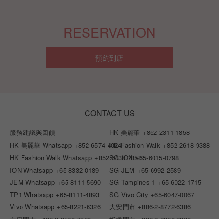
RESERVATION
預約到店
CONTACT US
服務建議與回饋
HK 美麗華
+852-2311-1858
HK 美麗華 Whatsapp
+852 6574 4024
HK Fashion Walk
+852-2618-9388
HK Fashion Walk Whatsapp
+852 6438 7853
SG ION
+65-6015-0798
ION Whatsapp
+65-8332-0189
SG JEM
+65-6992-2589
JEM Whatsapp
+65-8111-5690
SG Tampines 1
+65-6022-1715
TP1 Whatsapp
+65-8111-4893
SG Vivo City
+65-6047-0067
Vivo Whatsapp
+65-8221-6326
大安門市
+886-2-8772-6386