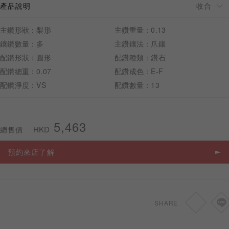
產品說明
主鑽形狀：梨形
主鑽重量：0.13
鑲鑽數量：多
主鑽鑲法：爪鑲
配鑽形狀：圓形
配鑽種類：鑽石
預約來店
配鑽總重：0.07
配鑽成色：E-F
配鑽淨度：VS
配鑽數量：13
5,463
HKD
總售價
預約來店了解
SHARE