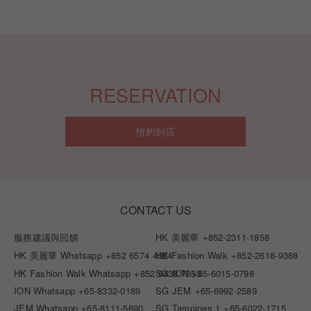
RESERVATION
預約到店
CONTACT US
服務建議與回饋
HK 美麗華
+852-2311-1858
HK 美麗華 Whatsapp
+852 6574 4024
HK Fashion Walk
+852-2618-9388
HK Fashion Walk Whatsapp
+852 6438 7853
SG ION
+65-6015-0798
ION Whatsapp
+65-8332-0189
SG JEM
+65-6992-2589
JEM Whatsapp
+65-8111-5690
SG Tampines 1
+65-6022-1715