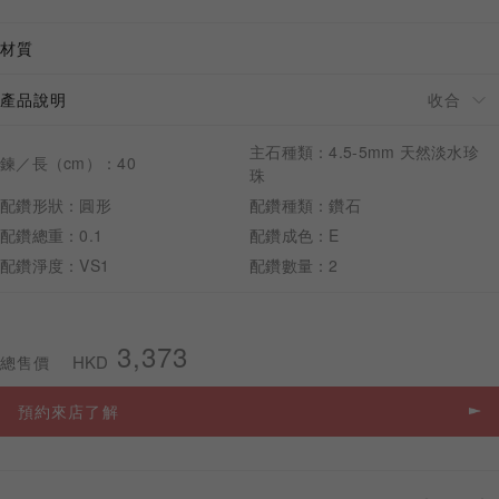
材質
產品說明
預約來店
主石種類：4.5-5mm 天然淡水珍
鍊／長（cm）：40
珠
配鑽形狀：圓形
配鑽種類：鑽石
配鑽總重：0.1
配鑽成色：E
配鑽淨度：VS1
配鑽數量：2
3,373
HKD
總售價
預約來店了解