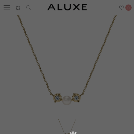
0
搜尋
求婚鑽戒
結婚戒指
嚴選鑽石
最新消息
門市一覽
預約來店
求婚鑽戒
結婚戒指