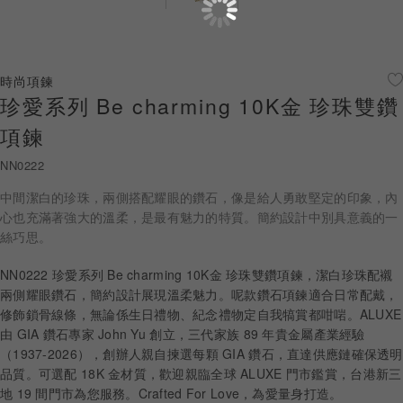
珠寶鑽飾
迪士尼系列
時尚項鍊
珍愛系列 Be charming 10K金 珍珠雙鑽
黃金金飾
項鍊
關於ALUXE
NN0222
嚴選鑽石
中間潔白的珍珠，兩側搭配耀眼的鑽石，像是給人勇敢堅定的印象，內
心也充滿著強大的溫柔，是最有魅力的特質。簡約設計中別具意義的一
最新消息
絲巧思。
婚禮護照
NN0222 珍愛系列 Be charming 10K金 珍珠雙鑽項鍊，潔白珍珠配襯
兩側耀眼鑽石，簡約設計展現溫柔魅力。呢款鑽石項鍊適合日常配戴，
線上購物
修飾鎖骨線條，無論係生日禮物、紀念禮物定自我犒賞都咁啱。ALUXE
由 GIA 鑽石專家 John Yu 創立，三代家族 89 年貴金屬產業經驗
（1937-2026），創辦人親自揀選每顆 GIA 鑽石，直達供應鏈確保透明
品質。可選配 18K 金材質，歡迎親臨全球 ALUXE 門市鑑賞，台港新三
LANGUAGE
地 19 間門市為您服務。Crafted For Love，為愛量身打造。