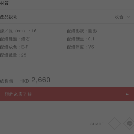
材質
產品說明
鍊／長（cm）：16
配鑽形狀：圓形
預約來店
配鑽種類：鑽石
配鑽總重：0.1
配鑽成色：E-F
配鑽淨度：VS
配鑽數量：25
2,660
HKD
總售價
預約來店了解
SHARE