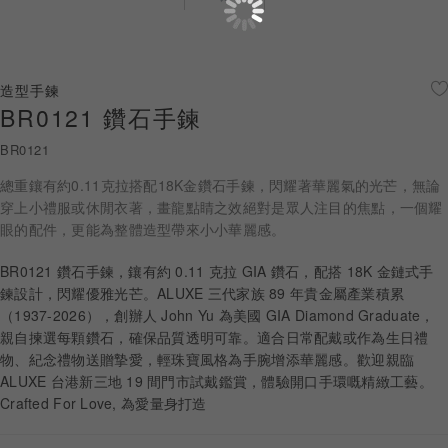
珠寶鑽飾
迪士尼系列
造型手鍊
BR0121 鑽石手鍊
黃金金飾
BR0121
關於ALUXE
總重鑲有約0.11克拉搭配18K金鑽石手鍊，閃耀著華麗氣的光芒，無論
嚴選鑽石
穿上小禮服或休閒衣著，畫龍點睛之效絕對是眾人注目的焦點，一個耀
眼的配件，更能為整體造型帶來小小華麗感。
最新消息
BR0121 鑽石手鍊，鑲有約 0.11 克拉 GIA 鑽石，配搭 18K 金鏈式手
鍊設計，閃耀優雅光芒。ALUXE 三代家族 89 年貴金屬產業積累
婚禮護照
（1937-2026），創辦人 John Yu 為美國 GIA Diamond Graduate，
親自揀選每顆鑽石，確保品質透明可靠。適合日常配戴或作為生日禮
線上購物
物、紀念禮物送贈摯愛，輕珠寶風格為手腕增添華麗感。歡迎親臨
ALUXE 台港新三地 19 間門市試戴鑑賞，體驗開口手環嘅精緻工藝。
Crafted For Love, 為愛量身打造
LANGUAGE