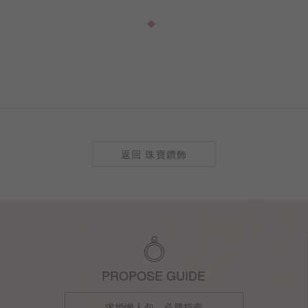
時看見每一個選擇如何成為最終的
切工、克拉比例到戒身設計，每
訂製
返回 珠寶鑽飾
PROPOSE GUIDE
求婚懶人包，必勝指南