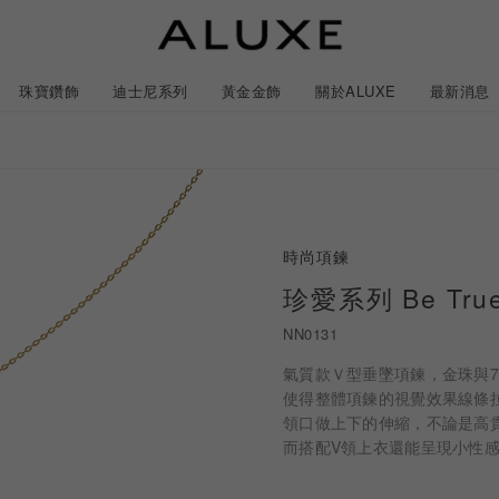
珠寶鑽飾
迪士尼系列
黃金金飾
關於ALUXE
最新消息
紹
市
服務體驗
最新消息
時尚項鍊
石
GIA鑽石價格查詢
珍愛系列 Be T
NN0131
ll 結婚對戒
冰雪奇緣系列
靈動曲線
時尚項鍊
黃金耳環
acredo 訂製對戒
黃金手鍊/手鐲
經典米奇系列
閃爍排鑽
浪漫耳環
戀人系
氣質款Ｖ型垂墜項鍊，金珠與7
使得整體項鍊的視覺效果線條
領口做上下的伸縮，不論是高
ALL 結婚戒指
ALL 珠寶鑽飾
ALL 黃金金飾
日本系列
ALL 迪士尼系列
CareBears 系列
Only You 系列
結婚套組
戀人系列
Nature 系列
e 粉紅鑽系列
日本系列
戀人系列
Nature 系列
Only You
而搭配V領上衣還能呈現小性