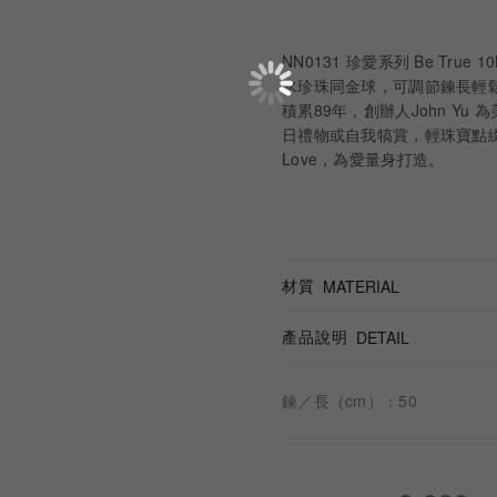
NN0131 珍愛系列 Be Tr
水珍珠同金球，可調節鍊長輕鬆
積累89年，創辦人John Yu 
日禮物或自我犒賞，輕珠寶點綴你
Love，為愛量身打造。
材質
MATERIAL
產品說明
DETAIL
鍊／長（cm）：50