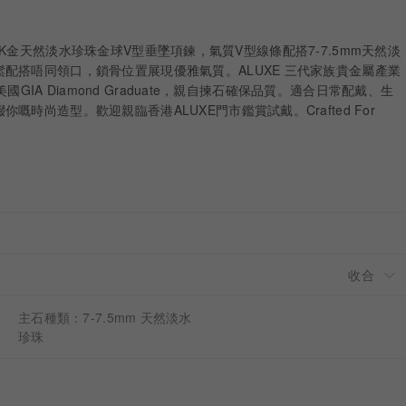
ue 10K金天然淡水珍珠金球V型垂墜項鍊，氣質V型線條配搭7-7.5mm天然淡
配搭唔同領口，鎖骨位置展現優雅氣質。ALUXE 三代家族貴金屬產業
為美國GIA Diamond Graduate，親自揀石確保品質。適合日常配戴、生
嘅時尚造型。歡迎親臨香港ALUXE門市鑑賞試戴。Crafted For
主石種類：7-7.5mm 天然淡水
珍珠