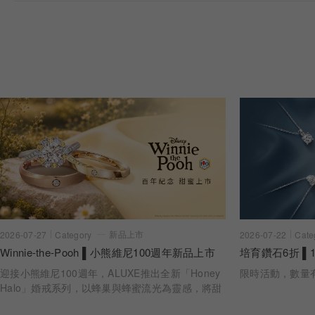
新品上市
2026-07-22
Cate
2026-07-27
Category
培育鑽石6折 ▌1
Winnie-the-Pooh ▌小熊維尼100週年新品上市
限時活動，數量
迎接小熊維尼100週年，ALUXE推出全新「Honey
Halo」婚戒系列，以蜂巢與蜂蜜流光為靈感，將甜
蜜陪伴化作指間光暈。