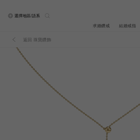
選擇地區/語系
求婚鑽戒
結婚戒指
返回 珠寶鑽飾
關於ALUXE
最新消息
形狀
研選鑽石
品牌介
新品上
ALUXE嚴選鑽
顧客好評
最新消息
圓形
公主方形
鑽石知識4C
專屬刻印
新品上市
心形
枕形
品牌介紹
限時優惠
橢圓形
祖母綠形
創辦故事
門市公告
設計你的專屬鑽戒
GIA鑽石項鍊
小熊維尼系列
GIA鑽石耳環
經典單鑽
黃金戒指
ALUXE A
梨形
雷地恩形
服務體驗
馬眼形
售後服務
門市一覽
ALL 求婚鑽戒
ROSÉ My Lov
知識中心
彩鑽
訂製婚戒
天然鑽石