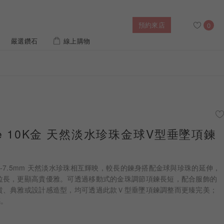
預約來店
0
嚴選鑽石
線上購物
搜尋
售後服務
幸福指南
IGI培育鑽價格查詢
rue 10K金 天然淡水珍珠金球V型垂墜項鍊
列對戒
迪士尼公主系列
璀燦擁抱
風格戒指
黃金項鍊
側鑽星芒
造型手鍊
-7.5mm 天然淡水珍珠相互輝映，較長的鍊身搭配金球與珍珠的延伸，
拉長，更顯高貴優雅。可透過移動式的金珠調節項鍊長短，配合服飾的
貴、典雅或設計感造型，均可透過此款Ｖ型垂墜項鍊調整而更臻完美；
 系列
迪士尼系列鑽戒
感。