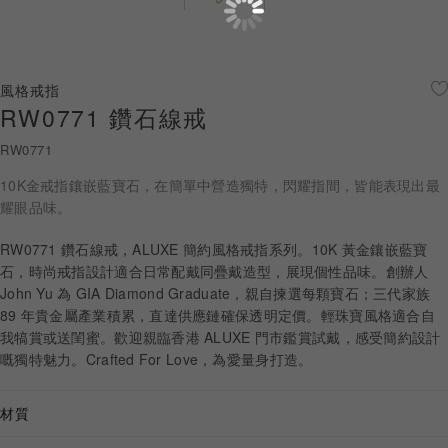
珠寶鑽飾
迪士尼系列
風格戒指
RW0771 鑽石線戒
黃金金飾
RW0771
關於ALUXE
10K金戒指鑲嵌藍寶石，在簡單中營造獨特，閃耀指間，皆能表現出最
嚴選鑽石
耀眼品味。
RW0771 鑽石線戒，ALUXE 簡約風格戒指系列。10K 黃金鑲嵌藍寶
最新消息
石，時尚戒指設計適合日常配戴同疊戴造型，展現個性品味。創辦人
John Yu 為 GIA Diamond Graduate，親自揀選每顆寶石；三代家族
婚禮護照
89 年貴金屬產業積累，直達供應鏈確保透明定價。輕珠寶風格適合自
我犒賞或送閨蜜。歡迎親臨香港 ALUXE 門市鑑賞試戴，感受簡約設計
線上購物
嘅獨特魅力。Crafted For Love，為愛量身打造。
材質
LANGUAGE