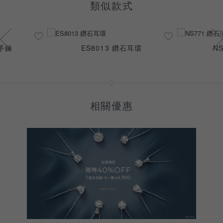
類似款式
石手鍊
ES8013 鑽石耳環
N
相關優惠