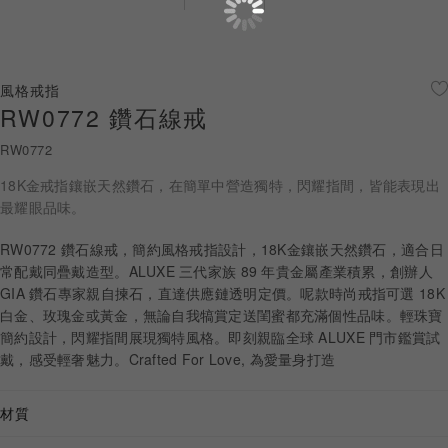
珠寶鑽飾
迪士尼系列
風格戒指
RW0772 鑽石線戒
黃金金飾
RW0772
關於ALUXE
18K金戒指鑲嵌天然鑽石，在簡單中營造獨特，閃耀指間，皆能表現出
嚴選鑽石
最耀眼品味。
RW0772 鑽石線戒，簡約風格戒指設計，18K金鑲嵌天然鑽石，適合日
最新消息
常配戴同疊戴造型。ALUXE 三代家族 89 年貴金屬產業積累，創辦人
GIA 鑽石專家親自揀石，直達供應鏈透明定價。呢款時尚戒指可選 18K
婚禮護照
白金、玫瑰金或黃金，無論自我犒賞定送閨蜜都充滿個性品味。輕珠寶
簡約設計，閃耀指間展現獨特風格。即刻親臨全球 ALUXE 門市鑑賞試
線上購物
戴，感受輕奢魅力。Crafted For Love, 為愛量身打造
材質
LANGUAGE