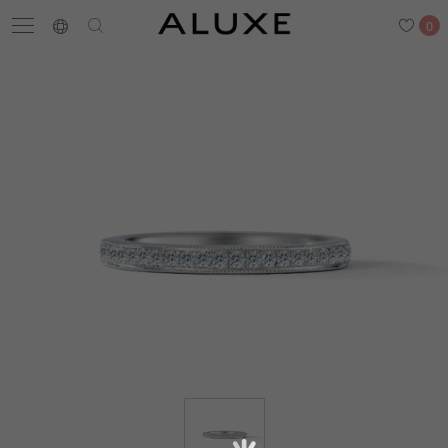
0
搜尋
求婚鑽戒
結婚戒指
嚴選鑽石
最新消息
門市一覽
預約來店
求婚鑽戒
結婚戒指