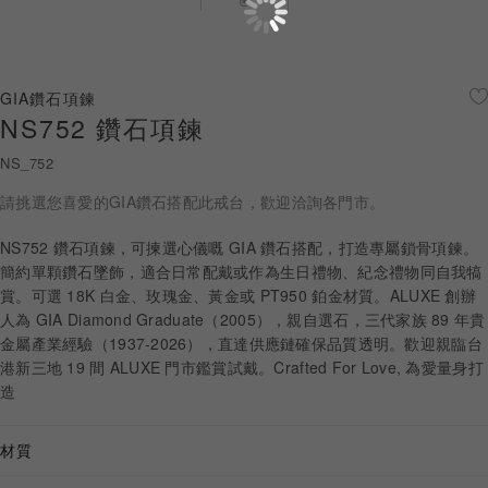
珠寶鑽飾
迪士尼系列
GIA鑽石項鍊
NS752 鑽石項鍊
黃金金飾
NS_752
關於ALUXE
請挑選您喜愛的GIA鑽石搭配此戒台，歡迎洽詢各門市。
嚴選鑽石
NS752 鑽石項鍊，可揀選心儀嘅 GIA 鑽石搭配，打造專屬鎖骨項鍊。
簡約單顆鑽石墜飾，適合日常配戴或作為生日禮物、紀念禮物同自我犒
最新消息
賞。可選 18K 白金、玫瑰金、黃金或 PT950 鉑金材質。ALUXE 創辦
人為 GIA Diamond Graduate（2005），親自選石，三代家族 89 年貴
婚禮護照
金屬產業經驗（1937-2026），直達供應鏈確保品質透明。歡迎親臨台
港新三地 19 間 ALUXE 門市鑑賞試戴。Crafted For Love, 為愛量身打
線上購物
造
材質
LANGUAGE