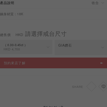
產品說明
鍊身材質：18K
預約來店
請選擇戒台尺寸
HKD
總售價
0.30-0.45ct
GIA鑽石
HKD
4,700
規格
價格
預約來店了解
0.30-0.45ct
HKD
4,700
SHARE