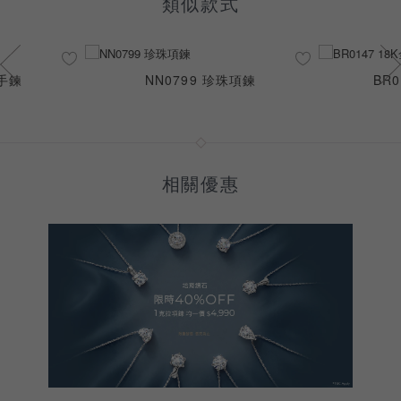
類似款式
石手鍊
NN0799 珍珠項鍊
BR
相關優惠