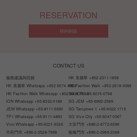
RESERVATION
預約到店
CONTACT US
服務建議與回饋
HK 美麗華
+852-2311-1858
HK 美麗華 Whatsapp
+852 6574 4024
HK Fashion Walk
+852-2618-9388
HK Fashion Walk Whatsapp
+852 6438 7853
SG ION
+65-6015-0798
ION Whatsapp
+65-8332-0189
SG JEM
+65-6992-2589
JEM Whatsapp
+65-8111-5690
SG Tampines 1
+65-6022-1715
TP1 Whatsapp
+65-8111-4893
SG Vivo City
+65-6047-0067
Vivo Whatsapp
+65-8221-6326
大安門市
+886-2-8772-6386
市府門市
+886-2-2528-7968
板橋門市
+886-2-2968-2368