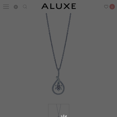
0
搜尋
求婚鑽戒
結婚戒指
嚴選鑽石
最新消息
門市一覽
預約來店
求婚鑽戒
結婚戒指