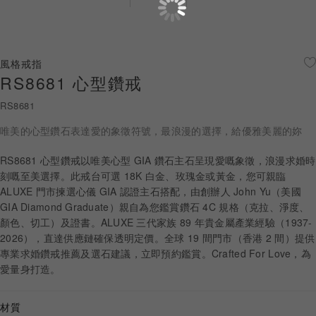
珠寶鑽飾
迪士尼系列
風格戒指
RS8681 心型鑽戒
黃金金飾
RS8681
關於ALUXE
唯美的心型鑽石表達愛的象徵符號，最浪漫的選擇，給優雅美麗的妳
嚴選鑽石
RS8681 心型鑽戒以唯美心型 GIA 鑽石主石呈現愛嘅象徵，浪漫求婚時
刻嘅至美選擇。此戒台可選 18K 白金、玫瑰金或黃金，您可親臨
最新消息
ALUXE 門市揀選心儀 GIA 認證主石搭配，由創辦人 John Yu（美國
GIA Diamond Graduate）親自為您鑑賞鑽石 4C 規格（克拉、淨度、
婚禮護照
顏色、切工）及證書。ALUXE 三代家族 89 年貴金屬產業經驗（1937-
2026），直達供應鏈確保透明定價。全球 19 間門市（香港 2 間）提供
線上購物
專業求婚鑽戒推薦及選石建議，立即預約鑑賞。Crafted For Love，為
愛量身打造。
LANGUAGE
材質