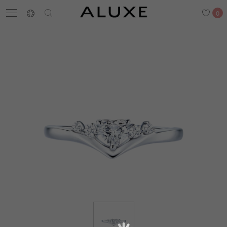
0
搜尋
求婚鑽戒
結婚戒指
嚴選鑽石
最新消息
門市一覽
預約來店
求婚鑽戒
結婚戒指