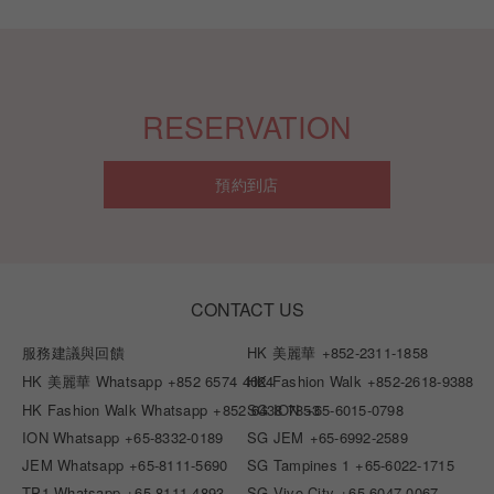
RESERVATION
預約到店
CONTACT US
服務建議與回饋
HK 美麗華
+852-2311-1858
HK 美麗華 Whatsapp
+852 6574 4024
HK Fashion Walk
+852-2618-9388
HK Fashion Walk Whatsapp
+852 6438 7853
SG ION
+65-6015-0798
ION Whatsapp
+65-8332-0189
SG JEM
+65-6992-2589
JEM Whatsapp
+65-8111-5690
SG Tampines 1
+65-6022-1715
TP1 Whatsapp
+65-8111-4893
SG Vivo City
+65-6047-0067