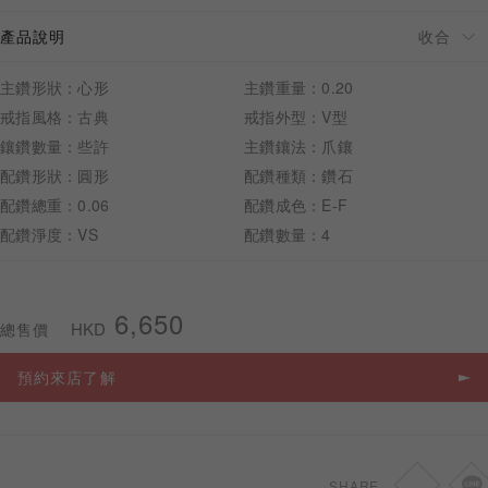
產品說明
主鑽形狀：心形
主鑽重量：0.20
戒指風格：古典
戒指外型：V型
預約來店
鑲鑽數量：些許
主鑽鑲法：爪鑲
配鑽形狀：圓形
配鑽種類：鑽石
配鑽總重：0.06
配鑽成色：E-F
配鑽淨度：VS
配鑽數量：4
6,650
HKD
總售價
預約來店了解
SHARE