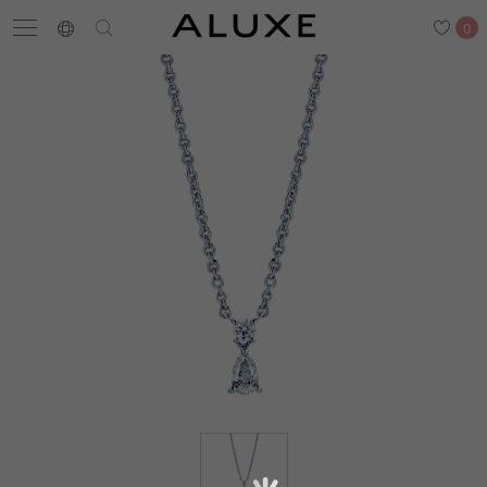
0
搜尋
求婚鑽戒
結婚戒指
嚴選鑽石
最新消息
門市一覽
預約來店
求婚鑽戒
結婚戒指