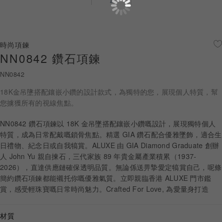
珠寶鑽飾
迪士尼系列
時尚項鍊
NN0842 鑽石項鍊
黃金金飾
NN0842
關於ALUXE
18K金吊墬搭配鑲嵌小鑽的設計款式，為獨特的您，展現個人特質，幫
嚴選鑽石
您擄獲所有的視線焦點。
NN0842 鑽石項鍊以 18K 金吊墜搭配鑲嵌小鑽嘅設計，展現獨特個人
最新消息
特質，成為日常配戴嘅鎖骨焦點。精選 GIA 鑽石配合優雅墜飾，適合生
日禮物、紀念日或自我犒賞。ALUXE 由 GIA Diamond Graduate 創辦
婚禮護照
人 John Yu 親自揀石，三代家族 89 年貴金屬產業積累（1937-
2026），直達供應鏈確保透明品質。無論係送畀摯愛定犒賞自己，呢條
線上購物
簡約鑽石項鍊都能襯托你嘅優雅氣質。立即親臨香港 ALUXE 門市鑑
賞，感受輕珠寶嘅日常時尚魅力。Crafted For Love, 為愛量身打造
LANGUAGE
材質