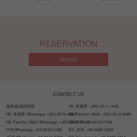
RESERVATION
預約到店
CONTACT US
服務建議與回饋
HK 美麗華
+852-2311-1858
HK 美麗華 Whatsapp
+852 6574 4024
HK Fashion Walk
+852-2618-9388
HK Fashion Walk Whatsapp
+852 6438 7853
SG ION
+65-6015-0798
ION Whatsapp
+65-8332-0189
SG JEM
+65-6992-2589