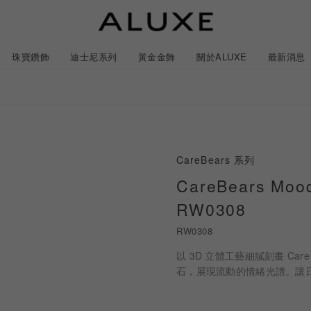
珠寶鑽飾
迪士尼系列
黃金金飾
關於ALUXE
最新消息
紹
市
服務體驗
最新消息
CareBears 系列
石
GIA鑽石價格查詢
CareBears M
RW0308
ll 結婚對戒
冰雪奇緣系列
靈動曲線
時尚項鍊
黃金耳環
acredo 訂製對戒
黃金手鍊/手鐲
經典米奇系列
閃爍排鑽
浪漫耳環
戀人系
RW0308
以 3D 立體工藝細膩刻畫 Ca
ALL 結婚戒指
ALL 珠寶鑽飾
ALL 黃金金飾
日本系列
ALL 迪士尼系列
CareBears 系列
Only You 系列
結婚套組
戀人系列
Nature 系列
石，展現流動的情緒光譜。讓
e 粉紅鑽系列
日本系列
戀人系列
Nature 系列
Only You