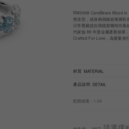
RW0308 CareBears Moo
熊造型，戒身兩側鑲嵌漸層彩色
日常疊戴或自我犒賞嘅時尚風格戒
代家族 89 年貴金屬產業積累
Crafted For Love，為愛量
材質
MATERIAL
產品說明
DETAIL
配鑽總重：1.00
請選擇
HKD
總售價