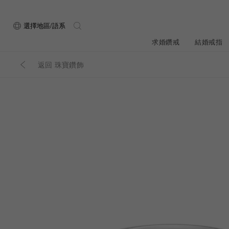
選擇地區/語系
求婚鑽戒
結婚戒指
返回 珠寶鑽飾
關於ALUXE
最新消息
形狀
研選鑽石
品牌介
新品上
ALUXE嚴選鑽
顧客好評
最新消息
圓形
公主方形
鑽石知識4C
專屬刻印
新品上市
心形
枕形
品牌介紹
限時優惠
橢圓形
祖母綠形
創辦故事
門市公告
設計你的專屬鑽戒
GIA鑽石項鍊
小熊維尼系列
GIA鑽石耳環
經典單鑽
黃金戒指
ALUXE A
梨形
雷地恩形
服務體驗
馬眼形
售後服務
門市一覽
ALL 求婚鑽戒
ROSÉ My Lov
知識中心
彩鑽
訂製婚戒
天然鑽石