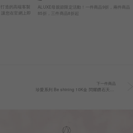
 亞立詩打造的高端客製
ALUXE母親節限定活動！一件商品9折，兩件商品
，讓您在官網上即
85折，三件商品8折起
婚戒樣貌 從鑽石
一步，皆為您專屬
下一件商品
珍愛系列 Be shining 10K金 閃耀鑽石天然淡水珍珠垂墜項鍊