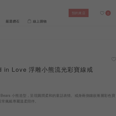
預約來店
0
嚴選鑽石
線上購物
搜尋
售後服務
幸福指南
IGI培育鑽價格查詢
ood in Love 浮雕小熊流光彩寶線戒
列對戒
迪士尼公主系列
璀燦擁抱
風格戒指
黃金項鍊
側鑽星芒
造型手鍊
re Bears 小熊造型，呈現圓潤柔和的童話表情。戒身兩側鑲嵌漸層彩色寶
日常佩戴專屬溫柔陪伴。
 系列
迪士尼系列鑽戒