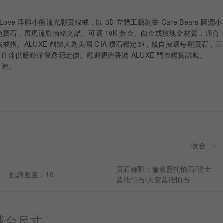
d in Love 浮雕小熊流光彩寶線戒，以 3D 立體工藝刻畫 Care Bears 圓潤小
寶石，展現流動情緒光譜。可選 10K 黃金、白金或玫瑰金材質，適合
指。ALUXE 創辦人為美國 GIA 鑽石鑑定師，親自揀選每顆寶石，三
，直達供應鏈確保透明定價。歡迎親臨香港 ALUXE 門市鑑賞試戴。
身打造。
寶石種類：倫敦藍托怕石/瑞士
配鑽數量：10
藍托怕石/天空藍托怕石
戒台尺寸