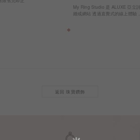
有限售完即止
My Ring Studio 是 ALUXE
婚戒網站 透過直覺式的線上體驗
時看見每一個選擇如何成為最終的
切工、克拉比例到戒身設計，每
訂製
返回 珠寶鑽飾