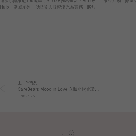
限時活動，數量
迎接小熊維尼100週年，ALUXE推出全新「Honey
Halo」婚戒系列，以蜂巢與蜂蜜流光為靈感，將甜
蜜陪伴化作指間光暈。
上一件商品
CareBears Mood in Love 立體小熊光環之約鑽戒 RS516
0.30~1.49