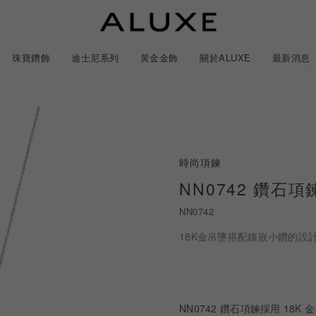
珠寶鑽飾
迪士尼系列
黃金金飾
關於ALUXE
最新消息
紹
市
服務體驗
最新消息
時尚項鍊
石
GIA鑽石價格查詢
NN0742 鑽石項
NN0742
ll 結婚對戒
冰雪奇緣系列
靈動曲線
時尚項鍊
黃金耳環
acredo 訂製對戒
黃金手鍊/手鐲
經典米奇系列
閃爍排鑽
浪漫耳環
戀人系
18K金吊墬搭配鑲嵌小鑽的
ALL 結婚戒指
ALL 珠寶鑽飾
ALL 黃金金飾
日本系列
ALL 迪士尼系列
CareBears 系列
Only You 系列
結婚套組
戀人系列
Nature 系列
e 粉紅鑽系列
日本系列
戀人系列
Nature 系列
Only You
NN0742 鑽石項鍊採用 1