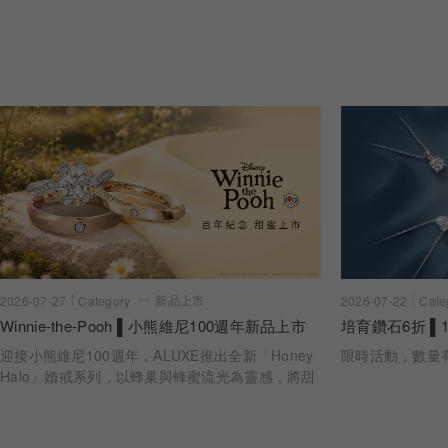
新品上市
2026-07-22
Cate
2026-07-27
Category
培育鑽石6折 ▌1
Winnie-the-Pooh ▌小熊維尼100週年新品上市
限時活動，數量
迎接小熊維尼100週年，ALUXE推出全新「Honey
Halo」婚戒系列，以蜂巢與蜂蜜流光為靈感，將甜
蜜陪伴化作指間光暈。