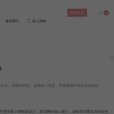
預約來店
0
嚴選鑽石
線上購物
搜尋
售後服務
幸福指南
IGI培育鑽價格查詢
鍊
列對戒
迪士尼公主系列
璀燦擁抱
風格戒指
黃金項鍊
側鑽星芒
造型手鍊
設計款式，為獨特的您，展現個人特質，幫您擄獲所有的視線焦點。
 系列
迪士尼系列鑽戒
8K 金吊墜搭配小鑽鑲嵌設計，展現獨特個人魅力，讓鎖骨閃耀成為視線焦