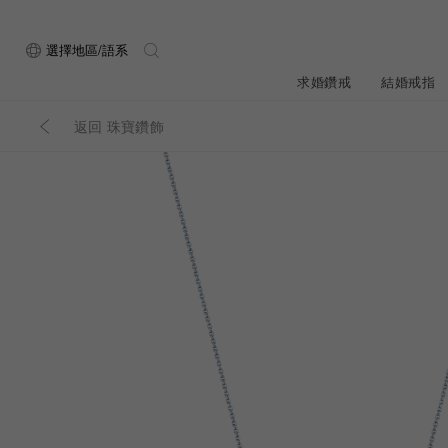
選擇地區/語系
求婚鑽戒
結婚戒指
返回 珠寶鑽飾
關於ALUXE
最新消息
形狀
研選鑽石
品牌介
新品上
ALUXE嚴選鑽
顧客好評
最新消息
圓形
公主方形
鑽石知識4C
專屬刻印
新品上市
心形
枕形
品牌介紹
限時優惠
橢圓形
祖母綠形
創辦故事
門市公告
設計你的專屬鑽戒
GIA鑽石項鍊
小熊維尼系列
GIA鑽石耳環
經典單鑽
黃金戒指
ALUXE A
梨形
雷地恩形
服務體驗
馬眼形
售後服務
門市一覽
ALL 求婚鑽戒
ROSÉ My Lov
知識中心
彩鑽
訂製婚戒
天然鑽石