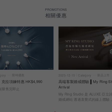
PROMOTIONS
相關優惠
限時優惠
新品上市
gory
2025-12-15
Category
 克拉項鍊特惠 HK$4,990
高端客製婚戒體驗 ▌My Ring Stu
Arrival
有限售完即止
My Ring Studio 是 ALUXE
婚戒網站 透過直覺式的線上體驗
時看見每一個選擇如何成為最終的
切工、克拉比例到戒身設計，每