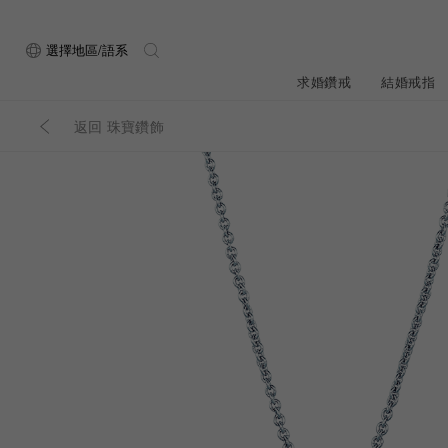
選擇地區/語系
求婚鑽戒
結婚戒指
返回 珠寶鑽飾
關於ALUXE
最新消息
形狀
研選鑽石
品牌介
新品上
ALUXE嚴選鑽
顧客好評
最新消息
圓形
公主方形
鑽石知識4C
專屬刻印
新品上市
心形
枕形
品牌介紹
限時優惠
橢圓形
祖母綠形
創辦故事
門市公告
設計你的專屬鑽戒
GIA鑽石項鍊
小熊維尼系列
GIA鑽石耳環
經典單鑽
黃金戒指
ALUXE A
梨形
雷地恩形
服務體驗
馬眼形
售後服務
門市一覽
ALL 求婚鑽戒
ROSÉ My Lov
知識中心
彩鑽
訂製婚戒
天然鑽石