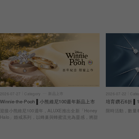
新品上市
2026-07-22
Cate
2026-07-27
Category
培育鑽石6折 ▌1
Winnie-the-Pooh ▌小熊維尼100週年新品上市
限時活動，數量
迎接小熊維尼100週年，ALUXE推出全新「Honey
Halo」婚戒系列，以蜂巢與蜂蜜流光為靈感，將甜
蜜陪伴化作指間光暈。