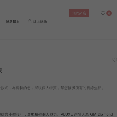
預約來店
0
嚴選鑽石
線上購物
搜尋
售後服務
幸福指南
IGI培育鑽價格查詢
鍊
列對戒
迪士尼公主系列
璀燦擁抱
風格戒指
黃金項鍊
側鑽星芒
造型手鍊
設計款式，為獨特的您，展現個人特質，幫您擄獲所有的視線焦點。
 系列
迪士尼系列鑽戒
墜鑲嵌小鑽設計，展現獨特個人魅力。ALUXE 創辦人為 GIA Diamond