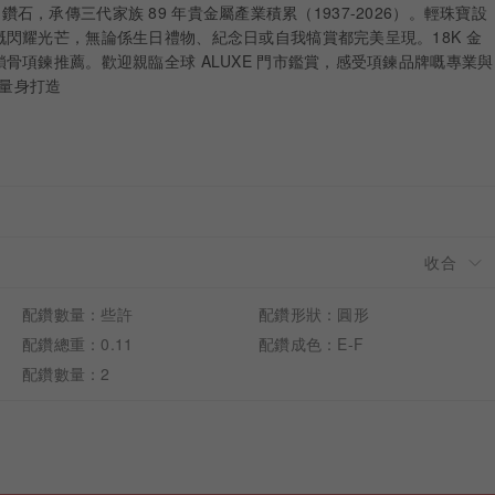
IA 鑽石，承傳三代家族 89 年貴金屬產業積累（1937-2026）。輕珠寶設
閃耀光芒，無論係生日禮物、紀念日或自我犒賞都完美呈現。18K 金
骨項鍊推薦。歡迎親臨全球 ALUXE 門市鑑賞，感受項鍊品牌嘅專業與
 為愛量身打造
配鑽數量：些許
配鑽形狀：圓形
配鑽總重：0.11
配鑽成色：E-F
配鑽數量：2