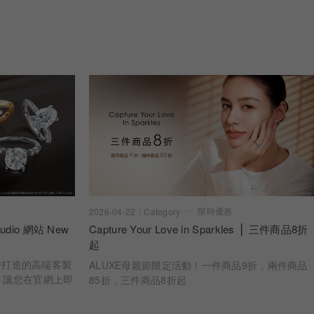
限時優惠
2026-04-22
Category
dio 網站 New
Capture Your Love in Sparkles ⎪ 三件商品8折
起
 亞立詩打造的高端客製
ALUXE母親節限定活動！一件商品9折，兩件商品
，讓您在官網上即
85折，三件商品8折起
婚戒樣貌 從鑽石
一步，皆為您專屬