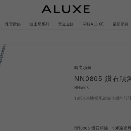
珠寶鑽飾
迪士尼系列
黃金金飾
關於ALUXE
最新消息
紹
市
服務體驗
最新消息
時尚項鍊
石
GIA鑽石價格查詢
NN0805 鑽石項
NN0805
ll 結婚對戒
冰雪奇緣系列
靈動曲線
時尚項鍊
黃金耳環
acredo 訂製對戒
黃金手鍊/手鐲
經典米奇系列
閃爍排鑽
浪漫耳環
戀人系
18K金吊墬搭配鑲嵌小鑽的
ALL 結婚戒指
ALL 珠寶鑽飾
ALL 黃金金飾
日本系列
ALL 迪士尼系列
CareBears 系列
Only You 系列
結婚套組
戀人系列
Nature 系列
e 粉紅鑽系列
日本系列
戀人系列
Nature 系列
Only You
NN0805 鑽石項鍊，18K金吊