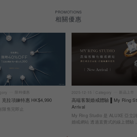
PROMOTIONS
相關優惠
限時優惠
新品上市
gory
2025-12-15
Category
 克拉項鍊特惠 HK$4,990
高端客製婚戒體驗 ▌My Ring Stu
Arrival
有限售完即止
My Ring Studio 是 ALUXE
婚戒網站 透過直覺式的線上體驗
時看見每一個選擇如何成為最終的
切工、克拉比例到戒身設計，每