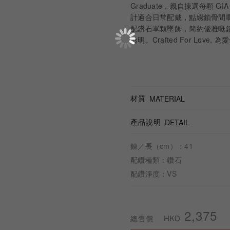
Graduate，親自揀選每顆 G
計適合日常配戴，點綴鎖骨間嘅
配鑽石單顆墜飾，簡約優雅嘅鎖
透明。Crafted For Love,
材質
MATERIAL
產品說明
DETAIL
鍊／長（cm）：41
配鑽種類：鑽石
配鑽淨度：VS
2,375
HKD
總售價