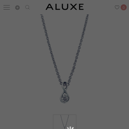
0
搜尋
求婚鑽戒
結婚戒指
嚴選鑽石
最新消息
門市一覽
預約來店
求婚鑽戒
結婚戒指