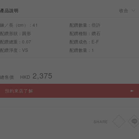
產品說明
鍊／長（cm）：41
配鑽數量：些許
配鑽形狀：圓形
配鑽種類：鑽石
預約來店
配鑽總重：0.07
配鑽成色：E-F
配鑽淨度：VS
配鑽數量：1
2,375
HKD
總售價
預約來店了解
SHARE