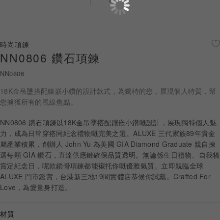
珠寶鑽飾
迪士尼系列
時尚項鍊
NN0806 鑽石項鍊
黃金金飾
NN0806
關於ALUXE
18K金吊墬搭配鑲嵌小鑽的設計款式，為獨特的您，展現個人特質，幫
嚴選鑽石
您擄獲所有的視線焦點。
NN0806 鑽石項鍊以18K金吊墜搭配鑲嵌小鑽嘅設計，展現獨特個人魅
最新消息
力，成為日常穿搭同紀念禮物嘅完美之選。ALUXE 三代家族89年貴金
屬產業積累，創辦人 John Yu 為美國 GIA Diamond Graduate 親自揀
婚禮護照
選每顆 GIA 鑽石，直達供應鏈確保品質透明。無論係生日禮物、自我犒
賞定紀念日，呢款鎖骨項鍊都能襯托你嘅優雅氣質。立即親臨全球
線上購物
ALUXE 門市鑑賞，台港新三地19間實體店恭候你試戴。Crafted For
Love，為愛量身打造。
LANGUAGE
材質