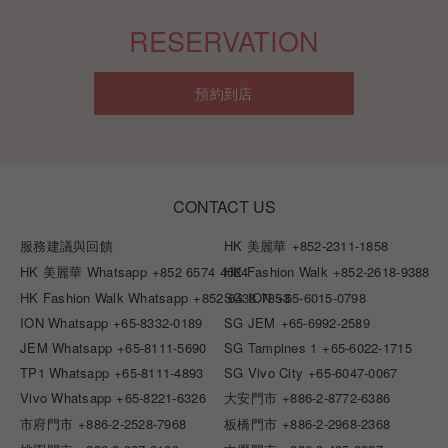
RESERVATION
預約到店
CONTACT US
服務建議與回饋
HK 美麗華
+852-2311-1858
HK 美麗華 Whatsapp
+852 6574 4024
HK Fashion Walk
+852-2618-9388
HK Fashion Walk Whatsapp
+852 6438 7853
SG ION
+65-6015-0798
ION Whatsapp
+65-8332-0189
SG JEM
+65-6992-2589
JEM Whatsapp
+65-8111-5690
SG Tampines 1
+65-6022-1715
TP1 Whatsapp
+65-8111-4893
SG Vivo City
+65-6047-0067
Vivo Whatsapp
+65-8221-6326
大安門市
+886-2-8772-6386
市府門市
+886-2-2528-7968
板橋門市
+886-2-2968-2368