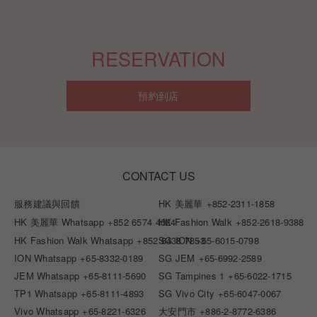
RESERVATION
預約到店
CONTACT US
服務建議與回饋
HK 美麗華
+852-2311-1858
HK 美麗華 Whatsapp
+852 6574 4024
HK Fashion Walk
+852-2618-9388
HK Fashion Walk Whatsapp
+852 6438 7853
SG ION
+65-6015-0798
ION Whatsapp
+65-8332-0189
SG JEM
+65-6992-2589
JEM Whatsapp
+65-8111-5690
SG Tampines 1
+65-6022-1715
TP1 Whatsapp
+65-8111-4893
SG Vivo City
+65-6047-0067
Vivo Whatsapp
+65-8221-6326
大安門市
+886-2-8772-6386