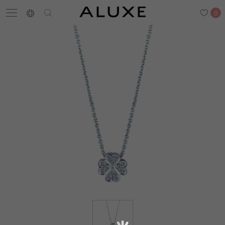
0
搜尋
求婚鑽戒
結婚戒指
嚴選鑽石
最新消息
門市一覽
預約來店
求婚鑽戒
結婚戒指