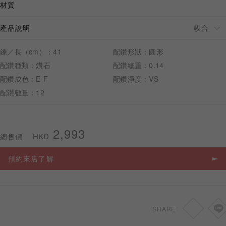
材質
產品說明
鍊／長（cm）：41
配鑽形狀：圓形
預約來店
配鑽種類：鑽石
配鑽總重：0.14
配鑽成色：E-F
配鑽淨度：VS
配鑽數量：12
2,993
HKD
總售價
預約來店了解
SHARE