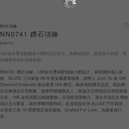
珠寶鑽飾
迪士尼系列
時尚項鍊
NN0741 鑽石項鍊
黃金金飾
NN0741
關於ALUXE
18K金吊墬搭配鑲嵌小鑽的設計款式，為獨特的您，展現個人特質，幫
嚴選鑽石
您擄獲所有的視線焦點。
NN0741 鑽石項鍊，18K金吊墜搭配精緻小鑽設計，展現獨特個人風
最新消息
格。ALUXE 三代家族 89 年貴金屬產業積累，創辦人 John Yu 為 GIA
Diamond Graduate 親自揀選 GIA 鑽石，確保每顆鑽石品質。呢款鑽
婚禮護照
石項鍊適合日常配戴，鎖骨閃耀優雅迷人，無論生日禮物定自我犒賞都
完美。18K 金材質配以精緻墜飾，呈現輕珠寶魅力。適合作為紀念禮物
線上購物
或紀念日驚喜，為您帶嚟閃耀時刻。歡迎親臨全球 ALUXE 門市鑑賞，
台港新三地 19 間實體店為您服務。Crafted For Love，為愛量身打
造。
LANGUAGE