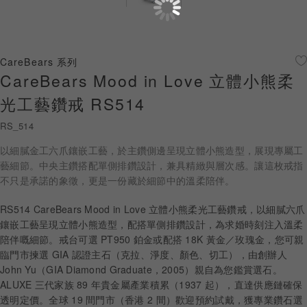
珠寶鑽飾
迪士尼系列
CareBears 系列
CareBears Mood in Love 立體小熊柔
黃金金飾
光工藝鑽戒 RS514
關於ALUXE
RS_514
嚴選鑽石
以細膩金工六爪鑲嵌工藝，於主鑽側邊呈現立體小熊造型，展現專屬工
藝細節。中央主鑽搭配單側排鑽設計，兼具精緻與層次感。讓這枚戒指
最新消息
不只是承諾的象徵，更是一份藏於細節中的溫柔陪伴。
婚禮護照
RS514 CareBears Mood in Love 立體小熊柔光工藝鑽戒，以細膩六爪
鑲嵌工藝呈現立體小熊造型，配搭單側排鑽設計，為求婚時刻注入溫柔
線上購物
陪伴嘅細節。戒台可選 PT950 鉑金或配搭 18K 黃金／玫瑰金，您可親
臨門市揀選 GIA 認證主石（克拉、淨度、顏色、切工），由創辦人
John Yu（GIA Diamond Graduate，2005）親自為您鑑賞選石。
ALUXE 三代家族 89 年貴金屬產業積累（1937 起），直達供應鏈確保
LANGUAGE
透明定價。全球 19 間門市（香港 2 間）歡迎預約試戴，獲專業鑽石選