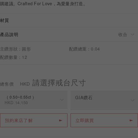
購建議。Crafted For Love，為愛量身打造。
材質
產品說明
預約來店
主鑽形狀：圓形
配鑽總重：0.04
配鑽數量：12
請選擇戒台尺寸
HKD
總售價
0.50~0.55ct
GIA鑽石
HKD
14,150
規格
價格
預約來店了解
立即購買
0.50~0.55ct
HKD
14,150