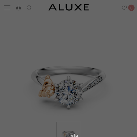
0
搜尋
求婚鑽戒
結婚戒指
嚴選鑽石
最新消息
門市一覽
預約來店
求婚鑽戒
結婚戒指