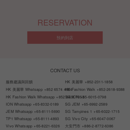
RESERVATION
預約到店
CONTACT US
服務建議與回饋
HK 美麗華
+852-2311-1858
HK 美麗華 Whatsapp
+852 6574 4024
HK Fashion Walk
+852-2618-9388
HK Fashion Walk Whatsapp
+852 6438 7853
SG ION
+65-6015-0798
ION Whatsapp
+65-8332-0189
SG JEM
+65-6992-2589
JEM Whatsapp
+65-8111-5690
SG Tampines 1
+65-6022-1715
TP1 Whatsapp
+65-8111-4893
SG Vivo City
+65-6047-0067
Vivo Whatsapp
+65-8221-6326
大安門市
+886-2-8772-6386