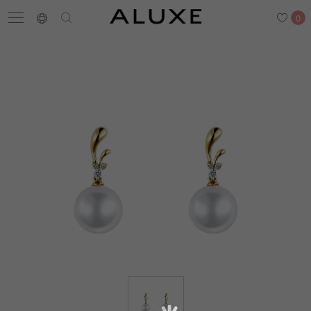
0
搜尋
求婚鑽戒
結婚戒指
嚴選鑽石
最新消息
門市一覽
預約來店
求婚鑽戒
結婚戒指