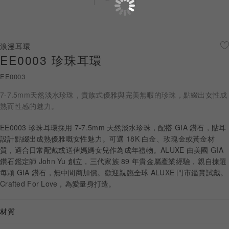
珠寶鑽飾
迪士尼系列
浪漫耳環
EE0003 珍珠耳環
黃金金飾
EE0003
關於ALUXE
7-7.5mm天然淡水珍珠，貴族式優雅與完美無暇的珍珠，點綴出女性成
嚴選鑽石
熟而性感的魅力。
EE0003 珍珠耳環採用 7-7.5mm 天然淡水珍珠，配搭 GIA 鑽石，貼耳
最新消息
設計點綴出成熟優雅嘅女性魅力。可選 18K 白金、玫瑰金或黃金材
質，適合日常配戴或送俾媽媽女兒作為成年禮物。ALUXE 由美國 GIA
婚禮護照
鑽石鑑定師 John Yu 創立，三代家族 89 年貴金屬產業經驗，親自揀選
每顆 GIA 鑽石，無中間商加價。歡迎親臨全球 ALUXE 門市鑑賞試戴。
線上購物
Crafted For Love，為愛量身打造。
材質
LANGUAGE