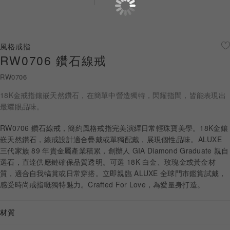
珠寶鑽飾
迪士尼系列
風格戒指
RW0706 鑽石線戒
黃金金飾
RW0706
關於ALUXE
18K金戒指鑲嵌天然鑽石，在簡單中營造獨特，閃耀指間，皆能表現出
嚴選鑽石
最耀眼品味。
RW0706 鑽石線戒，簡約風格戒指完美演繹日常輕珠寶美學。18K金鑲
最新消息
嵌天然鑽石，線戒設計適合疊戴或單獨配戴，展現個性品味。ALUXE
三代家族 89 年貴金屬產業積累，創辦人 GIA Diamond Graduate 親自
婚禮護照
選石，直達供應鏈確保品質透明。可選 18K 白金、玫瑰金或黃金材
質，適合自我犒賞或日常穿搭。立即親臨 ALUXE 全球門市鑑賞試戴，
線上購物
感受時尚戒指嘅獨特魅力。Crafted For Love，為愛量身打造。
材質
LANGUAGE