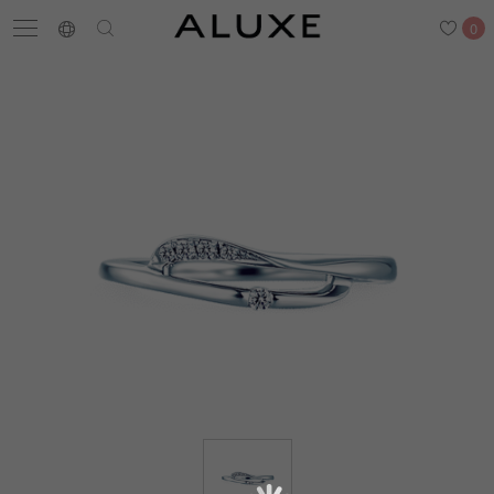
0
搜尋
求婚鑽戒
結婚戒指
嚴選鑽石
最新消息
門市一覽
預約來店
求婚鑽戒
結婚戒指