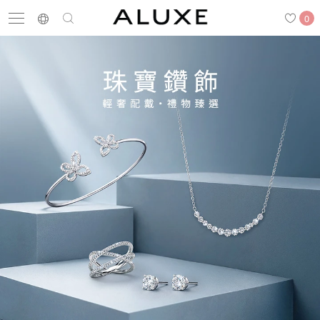
0
搜尋
求婚鑽戒
結婚戒指
嚴選鑽石
最新消息
門市一覽
預約來店
求婚鑽戒
結婚戒指