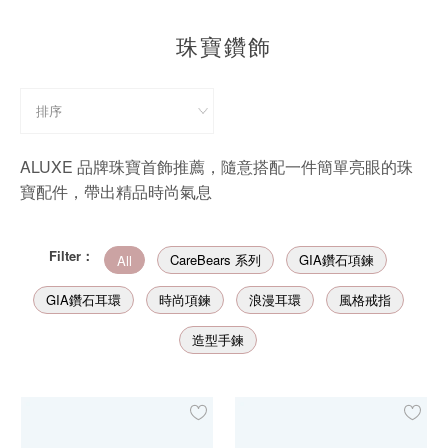
珠寶鑽飾
珠寶鑽飾
迪士尼系列
黃金金飾
關於ALUXE
ALUXE 品牌珠寶首飾推薦，隨意搭配一件簡單亮眼的珠
寶配件，帶出精品時尚氣息
嚴選鑽石
最新消息
Filter：
CareBears 系列
GIA鑽石項鍊
All
婚禮護照
GIA鑽石耳環
時尚項鍊
浪漫耳環
風格戒指
造型手鍊
線上購物
LANGUAGE