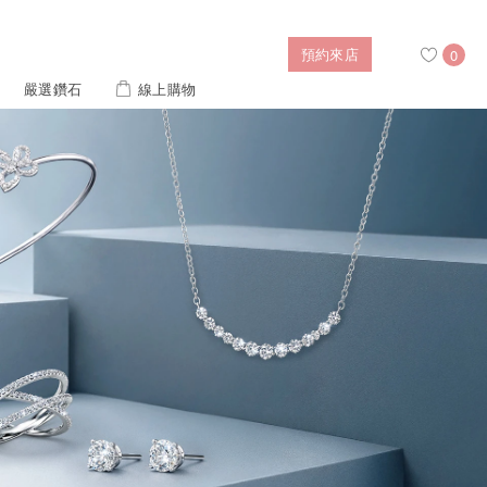
預約來店
0
嚴選鑽石
線上購物
搜尋
售後服務
幸福指南
IGI培育鑽價格查詢
列對戒
迪士尼公主系列
璀燦擁抱
風格戒指
黃金項鍊
側鑽星芒
造型手鍊
 系列
迪士尼系列鑽戒