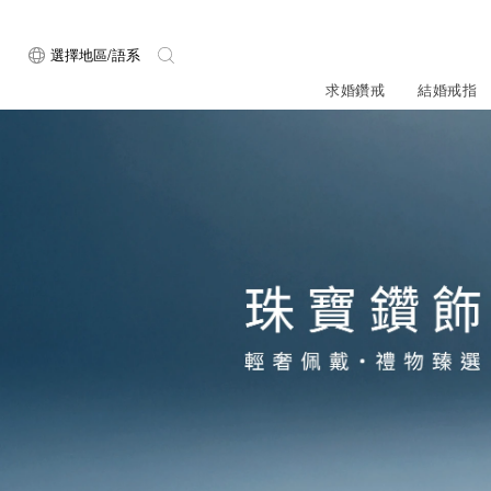
選擇地區/語系
求婚鑽戒
結婚戒指
關於ALUXE
最新消息
形狀
研選鑽石
品牌介
新品上
ALUXE嚴選鑽
顧客好評
最新消息
圓形
公主方形
鑽石知識4C
專屬刻印
新品上市
心形
枕形
品牌介紹
限時優惠
橢圓形
祖母綠形
創辦故事
門市公告
設計你的專屬鑽戒
GIA鑽石項鍊
小熊維尼系列
GIA鑽石耳環
經典單鑽
黃金戒指
ALUXE A
梨形
雷地恩形
服務體驗
馬眼形
售後服務
門市一覽
ALL 求婚鑽戒
ROSÉ My Lov
知識中心
彩鑽
訂製婚戒
天然鑽石