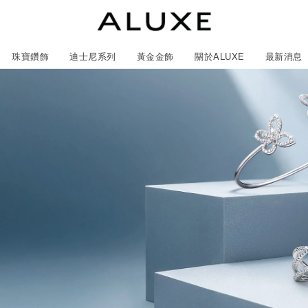
珠寶鑽飾
迪士尼系列
黃金金飾
關於ALUXE
最新消息
紹
市
服務體驗
最新消息
石
GIA鑽石價格查詢
ll 結婚對戒
冰雪奇緣系列
靈動曲線
時尚項鍊
黃金耳環
acredo 訂製對戒
黃金手鍊/手鐲
經典米奇系列
閃爍排鑽
浪漫耳環
戀人系
ALL 結婚戒指
ALL 珠寶鑽飾
ALL 黃金金飾
日本系列
ALL 迪士尼系列
CareBears 系列
Only You 系列
結婚套組
戀人系列
Nature 系列
e 粉紅鑽系列
日本系列
戀人系列
Nature 系列
Only You