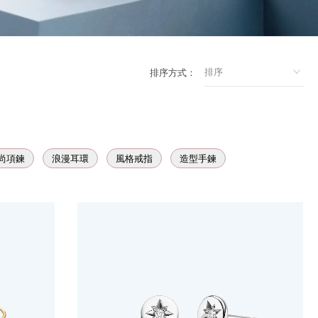
排序方式：
尚項鍊
浪漫耳環
風格戒指
造型手鍊