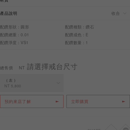
產品說明
配鑽形狀：圓形
配鑽種類：鑽石
預約來店
配鑽總重：0.01
配鑽成色：E
配鑽淨度：VS1
配鑽數量：1
請選擇戒台尺寸
NT
總售價
左
NT
5,800
規格
價格
預約來店了解
立即購買
左
NT
5,800
右
NT
5,800