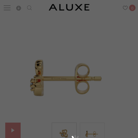
0
搜尋
求婚鑽戒
結婚戒指
嚴選鑽石
最新消息
門市一覽
預約來店
求婚鑽戒
結婚戒指