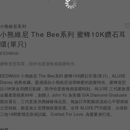
珠寶鑽飾
迪士尼系列
小熊維尼系列
小熊維尼 The Bee系列 蜜蜂10K鑽石耳
黃金金飾
環(單只)
關於ALUXE
EEDW005
嚴選鑽石
蜜蜂造型耳環，陪伴你度過每個甜蜜時光。
最新消息
EEDW005 小熊維尼 The Bee系列 蜜蜂10K鑽石耳環(單只)，ALUXE
Disney 經典收藏。靈感源自小熊維尼追尋蜂蜜的甜蜜時光，蜜蜂造型
婚禮護照
以10K黃金與鑽石點綴，陪伴你度過每個溫暖時刻。ALUXE 三代家族貴
金屬產業積累89年，創辦人 John Yu 為美國 GIA Diamond Graduate
線上購物
親自選石，三代直達供應鏈確保品質。無論日常配戴或送給心中那個迪
士尼粉絲，都是迪士尼禮物推薦首選。全球 ALUXE 門市鑑賞，台港新
三地19間實體店恭候試戴。Crafted For Love, 為愛量身打造。
LANGUAGE
材質