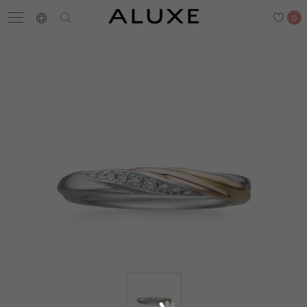
0
搜尋
求婚鑽戒
結婚戒指
嚴選鑽石
最新消息
門市一覽
預約來店
求婚鑽戒
結婚戒指