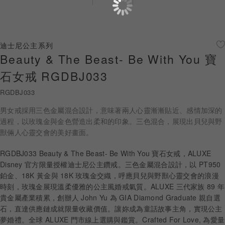
珠寶鑽飾
迪士尼系列
迪士尼公主系列
Beauty & The Beast- Be With You 寶
黃金金飾
石女戒 RGDBJ033
關於ALUXE
RGDBJ033
嚴選鑽石
男女戒採用三色金屬混合設計，意味著兩人心靈漸漸貼近、感情加深的
過程，以玫瑰金與金色營造出柔和的印象。三色混合，展現出貝兒與野
最新消息
獸倆人心靈交會的美好畫面。
婚禮護照
RGDBJ033 Beauty & The Beast- Be With You 寶石女戒，ALUXE
Disney 官方限量授權迪士尼公主鑽戒。三色金屬混合設計，以 PT950
線上購物
鉑金、18K 黃金與 18K 玫瑰金交織，呼應貝兒與野獸心靈交會的浪漫
時刻，玫瑰金展現溫柔優雅的公主風婚戒氣質。ALUXE 三代家族 89 年
貴金屬產業積累，創辦人 John Yu 為 GIA Diamond Graduate 親自選
石，直達供應鏈成就限量收藏價值。讓妳成為童話故事主角，實現公主
LANGUAGE
夢婚禮。全球 ALUXE 門市線上選購與鑑賞。Crafted For Love, 為愛量