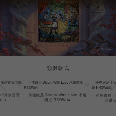
類似款式
 Love 求婚
小熊維尼 H
小熊維尼 The Pooh系列10K黃水
04
晶鑽石項鍊 NNDW002