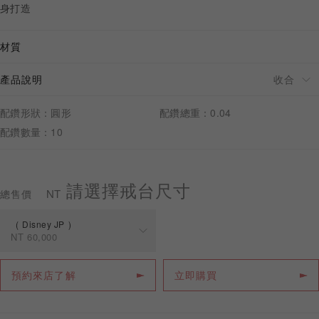
身打造
材質
產品說明
預約來店
配鑽形狀：圓形
配鑽總重：0.04
配鑽數量：10
請選擇戒台尺寸
NT
總售價
Disney JP
NT
60,000
規格
價格
預約來店了解
立即購買
Disney JP
NT
60,000