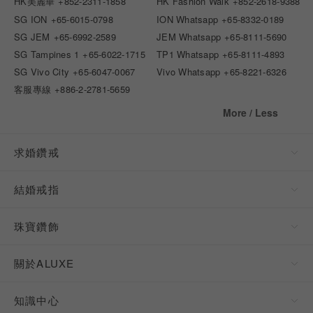
HK美麗華
+852-2311-1858
HK Fashion Walk
+852-2618-9388
SG ION
+65-6015-0798
ION Whatsapp
+65-8332-0189
SG JEM
+65-6992-2589
JEM Whatsapp
+65-8111-5690
SG Tampines 1
+65-6022-1715
TP1 Whatsapp
+65-8111-4893
SG Vivo City
+65-6047-0067
Vivo Whatsapp
+65-8221-6326
客服專線
+886-2-2781-5659
More / Less
求婚鑽戒
結婚戒指
珠寶鑽飾
關於ALUXE
知識中心