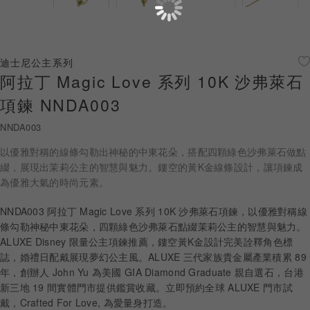
珠寶鑽飾
迪士尼系列
迪士尼公主系列
阿拉丁 Magic Love 系列 10K 沙弗萊石
黃金金飾
項鍊 NNDA003
關於ALUXE
NNDA003
嚴選鑽石
以優雅對稱的線條勾勒出神秘的中東花朵，搭配四顆綠色沙弗萊石做點
綴，展現出茉莉公主的智慧與魅力。鏤空的黃K金線條設計，讓項鍊成
最新消息
為優雅大氣的時尚元素。
婚禮護照
NNDA003 阿拉丁 Magic Love 系列 10K 沙弗萊石項鍊，以優雅對稱線
條勾勒神秘中東花朵，四顆綠色沙弗萊石點綴茉莉公主的智慧與魅力。
線上購物
ALUXE Disney 限量公主項鍊推薦，鏤空黃K金設計完美詮釋角色標
誌，婚禮日配戴展現夢幻公主風。ALUXE 三代家族貴金屬產業積累 89
年，創辦人 John Yu 為美國 GIA Diamond Graduate 親自選石，台港
新三地 19 間實體門市提供鑑賞收藏。立即預約全球 ALUXE 門市試
LANGUAGE
戴，Crafted For Love, 為愛量身打造。