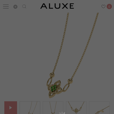
0
搜尋
求婚鑽戒
結婚戒指
嚴選鑽石
最新消息
門市一覽
預約來店
求婚鑽戒
結婚戒指