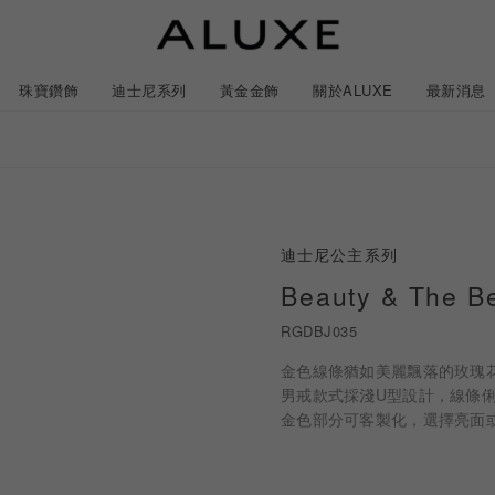
珠寶鑽飾
迪士尼系列
黃金金飾
關於ALUXE
最新消息
紹
市
服務體驗
限時優惠
迪士尼公主系列
石
GIA鑽石價格查詢
Beauty & The B
RGDBJ035
ll 結婚對戒
冰雪奇緣系列
靈動曲線
時尚項鍊
黃金耳環
acredo 客製化戒指
黃金手鍊/手鐲
經典米奇系列
閃爍排鑽
浪漫耳環
戀人系
金色線條猶如美麗飄落的玫瑰
男戒款式採淺U型設計，線條
金色部分可客製化，選擇亮面
尼系列鑽戒
LL 珠寶鑽飾
ALL 結婚戒指
ROSÉ My Love 系列
CareBears 系列
ALL 黃金金飾
Nature 系列
ALL 迪士尼系列
ROSÉ My Love 系列
結婚套組
戀人系列
初綻系列
日本系列
日本系列
戀人系
N