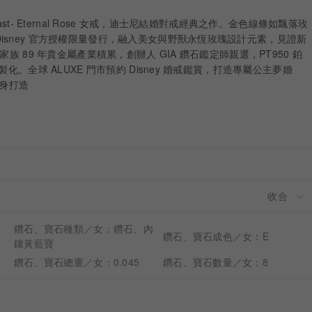
he Beast- Eternal Rose 女戒，迪士尼結婚對戒經典之作。金色線條如飄落玫
isney 官方授權限量發行，融入美女與野獸永恆玫瑰設計元素，見證新
家族 89 年貴金屬產業積累，創辦人 GIA 鑽石鑑定師親選，PT950 鉑
製化。全球 ALUXE 門市預約 Disney 婚戒鑑賞，打造專屬公主夢婚
愛量身打造
鑽石、寶石種類／女：鑽石、內
鑽石、寶石成色／女：E
鑲黃藍寶
鑽石、寶石總重／女：0.045
鑽石、寶石數量／女：8