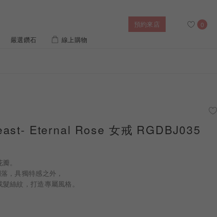
預約來店
0
嚴選鑽石
線上購物
搜尋
售後服務
婚禮優惠
IGI培育鑽價格查詢
east- Eternal Rose 女戒 RGDBJ035
列對戒
迪士尼公主系列
璀燦擁抱
風格戒指
黃金項鍊
側鑽星芒
造型手鍊
花瓣。
俐落，具獨特感之外，
或髮絲紋，打造專屬風格。
列
ature 系列
初綻系列