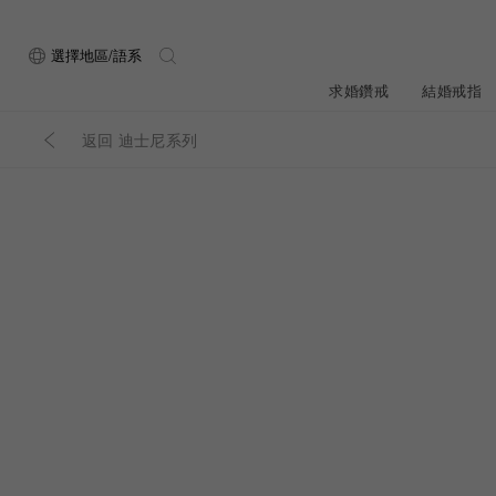
選擇地區/語系
求婚鑽戒
結婚戒指
返回 迪士尼系列
關於ALUXE
最新消息
形狀
研選鑽石
品牌介
新品上
ALUXE嚴選鑽
顧客好評
限時優惠
圓形
公主方形
鑽石知識4C
專屬刻印
鑽戒租借
心形
枕形
品牌介紹
媒體報導
橢圓形
祖母綠形
創辦故事
婚禮優惠
設計你的專屬鑽戒
GIA鑽石項鍊
小熊維尼系列
GIA鑽石耳環
經典單鑽
黃金戒指
ALUXE A
梨形
雷地恩形
品牌使命
馬眼形
售後服務
ALL 求婚鑽戒
迪士
A
門市一覽
知識中心
彩鑽
訂製戒指
天然鑽石