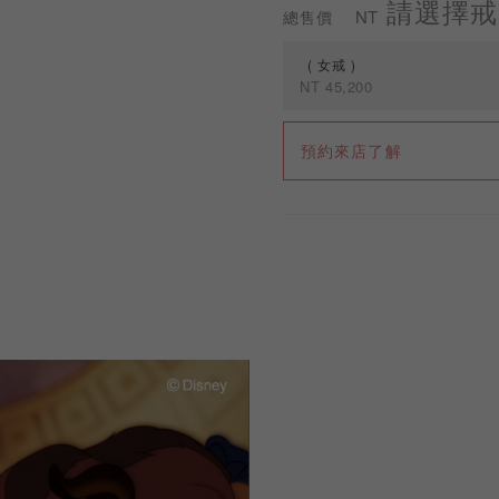
請選擇戒
NT
總售價
女戒
NT
45,200
規格
預約來店了解
女戒