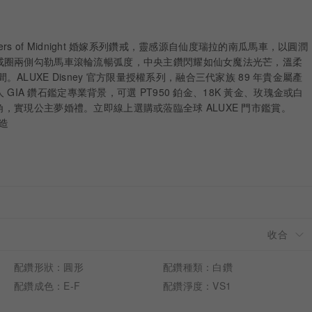
Whispers of Midnight 婚嫁系列鑽戒，靈感源自仙度瑞拉的南瓜馬車，以圓潤
戒圈兩側勾勒馬車滾輪流暢弧度，中央主鑽閃耀如仙女魔法光芒，溫柔
聚指間。ALUXE Disney 官方限量授權系列，融合三代家族 89 年貴金屬產
人 GIA 鑽石鑑定專業背景，可選 PT950 鉑金、18K 黃金、玫瑰金或白
，實現公主夢婚禮。立即線上選購或蒞臨全球 ALUXE 門市鑑賞。
打造
配鑽形狀：圓形
配鑽種類：白鑽
配鑽成色：E-F
配鑽淨度：VS1