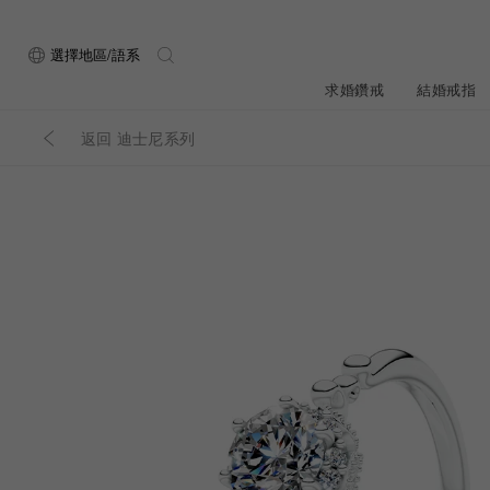
選擇地區/語系
求婚鑽戒
結婚戒指
返回 迪士尼系列
關於ALUXE
最新消息
形狀
研選鑽石
品牌介
新品上
ALUXE嚴選鑽
顧客好評
限時優惠
圓形
公主方形
鑽石知識4C
專屬刻印
鑽戒租借
心形
枕形
品牌介紹
媒體報導
橢圓形
祖母綠形
創辦故事
婚禮優惠
設計你的專屬鑽戒
GIA鑽石項鍊
小熊維尼系列
GIA鑽石耳環
經典單鑽
黃金戒指
ALUXE A
梨形
雷地恩形
品牌使命
馬眼形
售後服務
ALL 求婚鑽戒
迪士
A
門市一覽
知識中心
彩鑽
訂製戒指
天然鑽石