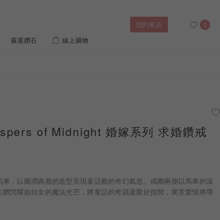
預約來店
0
嚴選鑽石
線上購物
搜尋
售後服務
婚禮優惠
IGI培育鑽價格查詢
hispers of Midnight 婚嫁系列 求婚鑽戒
列對戒
迪士尼公主系列
璀燦擁抱
風格戒指
黃金項鍊
側鑽星芒
造型手鍊
馬車，以圓潤典雅的造型呈現童話般的奇幻氣息。戒圈兩側以馬車的滾
列
ature 系列
初綻系列
主鑽閃耀如仙女的魔法光芒，將童話的奇蹟凝聚於指間，寓意愛情將帶