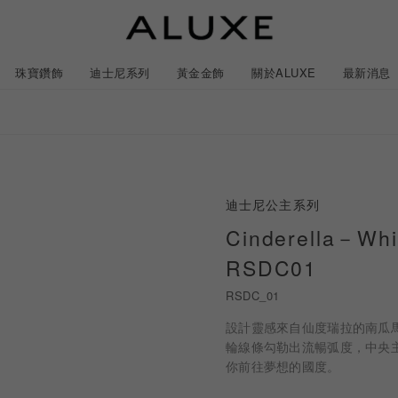
珠寶鑽飾
迪士尼系列
黃金金飾
關於ALUXE
最新消息
紹
市
服務體驗
限時優惠
迪士尼公主系列
石
GIA鑽石價格查詢
Cinderella－W
RSDC01
ll 結婚對戒
冰雪奇緣系列
靈動曲線
時尚項鍊
黃金耳環
acredo 客製化戒指
黃金手鍊/手鐲
經典米奇系列
閃爍排鑽
浪漫耳環
戀人系
RSDC_01
設計靈感來自仙度瑞拉的南瓜
尼系列鑽戒
LL 珠寶鑽飾
ALL 結婚戒指
ROSÉ My Love 系列
CareBears 系列
ALL 黃金金飾
Nature 系列
ALL 迪士尼系列
ROSÉ My Love 系列
結婚套組
戀人系列
初綻系列
日本系列
日本系列
戀人系
N
輪線條勾勒出流暢弧度，中央
你前往夢想的國度。