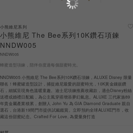
珠寶鑽飾
迪士尼系列
小熊維尼系列
小熊維尼 The Bee系列10K鑽石項鍊
黃金金飾
NNDW005
關於ALUXE
NNDW005
嚴選鑽石
蜂蜜造型項鍊，陪伴你度過每個甜蜜時光。
最新消息
NNDW005 小熊維尼 The Bee系列10K鑽石項鍊，ALUXE Disney 限量
聯名！蜂蜜罐造型設計，捕捉維尼最愛的甜蜜時光，10K黃金鑲嵌鑽
婚禮護照
石，細膩呈現角色溫暖童趣。迪士尼項鍊推薦收藏款，適合Disney粉絲
送禮或婚禮日配戴，為公主風穿搭增添夢幻氣息。ALUXE 三代家族89
線上購物
年貴金屬產業積累，創辦人 John Yu 為 GIA Diamond Graduate 親自
選石，台港新19間門市提供試戴鑑賞。立即預約全球ALUXE門市，收
藏這份甜蜜紀念。Crafted For Love, 為愛量身打造
LANGUAGE
材質