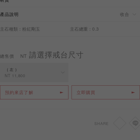
產品說明
主石種類：粉紅剛玉
主石總重：0.3
預約來店
請選擇戒台尺寸
NT
總售價
左
NT
11,800
規格
價格
預約來店了解
立即購買
左
NT
11,800
右
NT
11,800
SHARE