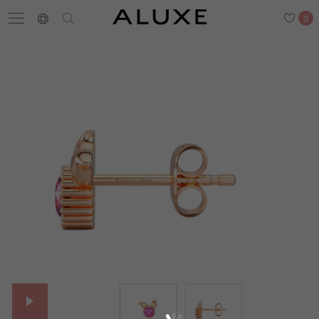
0
搜尋
求婚鑽戒
結婚戒指
嚴選鑽石
最新消息
門市一覽
預約來店
求婚鑽戒
結婚戒指