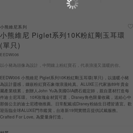
珠寶鑽飾
迪士尼系列
小熊維尼系列
小熊維尼 Piglet系列10K粉紅剛玉耳環
黃金金飾
(單只)
關於ALUXE
EEDW006
嚴選鑽石
以小豬為頭像為設計，中間鑲上粉紅寶石，代表浪漫又溫暖的你。
最新消息
EEDW006 小熊維尼 Piglet系列10K粉紅剛玉耳環(單只)，以溫暖小豬
為設計靈感，鑲嵌粉紅寶石象徵浪漫純真。ALUXE三代家族89年貴金
婚禮護照
屬產業積累，創辦人John Yu為美國GIA鑽石鑑定師，親自選材打造每
件迪士尼耳環。10K玫瑰金材質可選，Disney角色限量收藏，送給心中
線上購物
那個公主的迪士尼禮物推薦。日常配戴或Disney粉絲生日禮皆適宜。歡
迎蒞臨全球ALUXE門市鑑賞，台港新19間實體店提供試戴服務。
Crafted For Love, 為愛量身打造。
LANGUAGE
材質