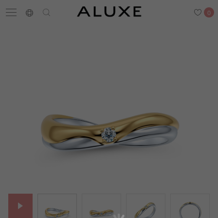
0
搜尋
求婚鑽戒
結婚戒指
嚴選鑽石
最新消息
門市一覽
預約來店
求婚鑽戒
結婚戒指