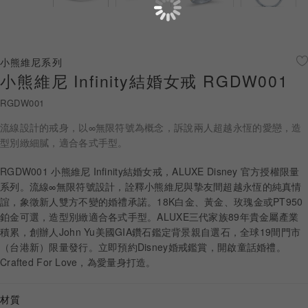
珠寶鑽飾
迪士尼系列
小熊維尼系列
小熊維尼 Infinity結婚女戒 RGDW001
黃金金飾
RGDW001
關於ALUXE
流線設計的戒身，以∞無限符號為概念，訴說兩人超越永恆的愛戀，造
嚴選鑽石
型別緻細膩，適合各式手型。
RGDW001 小熊維尼 Infinity結婚女戒，ALUXE Disney 官方授權限量
最新消息
系列。流線∞無限符號設計，詮釋小熊維尼與摯友間超越永恆的純真情
誼，象徵新人雙方不變的婚禮承諾。18K白金、黃金、玫瑰金或PT950
婚禮護照
鉑金可選，造型別緻適合各式手型。ALUXE三代家族89年貴金屬產業
積累，創辦人John Yu美國GIA鑽石鑑定背景親自選石，全球19間門市
線上購物
（台港新）限量發行。立即預約Disney婚戒鑑賞，開啟童話婚禮。
Crafted For Love，為愛量身打造。
LANGUAGE
材質