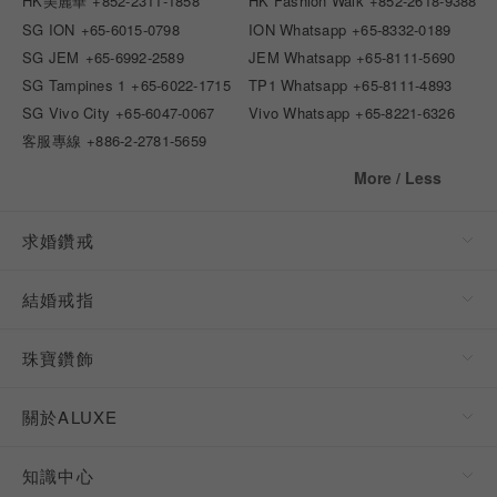
HK美麗華
+852-2311-1858
HK Fashion Walk
+852-2618-9388
SG ION
+65-6015-0798
ION Whatsapp
+65-8332-0189
SG JEM
+65-6992-2589
JEM Whatsapp
+65-8111-5690
SG Tampines 1
+65-6022-1715
TP1 Whatsapp
+65-8111-4893
SG Vivo City
+65-6047-0067
Vivo Whatsapp
+65-8221-6326
客服專線
+886-2-2781-5659
More / Less
求婚鑽戒
結婚戒指
珠寶鑽飾
關於ALUXE
知識中心