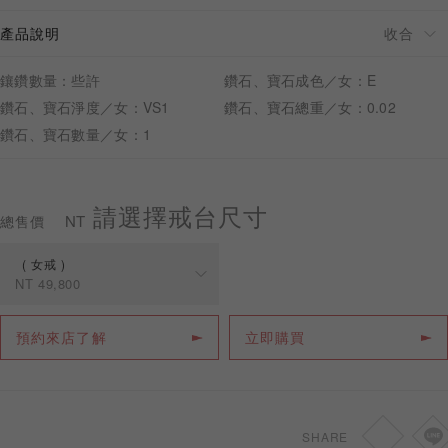
產品說明
鑲鑽數量：些許
鑽石、寶石成色／女：E
鑽石、寶石淨度／女：VS1
鑽石、寶石總重／女：0.02
預約來店
鑽石、寶石數量／女：1
請選擇戒台尺寸
NT
總售價
女戒
NT
49,800
規格
價格
預約來店了解
立即購買
女戒
NT
49,800
SHARE