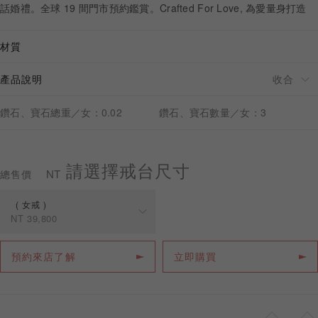
話婚禮。全球 19 間門市預約鑑賞。Crafted For Love, 為愛量身打造
材質
產品說明
預約來店
鑽石、寶石總重／女：0.02
鑽石、寶石數量／女：3
請選擇戒台尺寸
NT
總售價
女戒
NT
39,800
規格
價格
預約來店了解
立即購買
女戒
NT
39,800