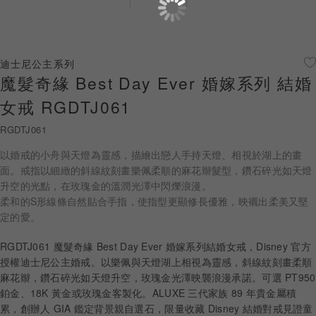
珠寶鑽飾
迪士尼系列
迪士尼公主系列
魔髮奇緣 Best Day Ever 婚嫁系列 結婚
黃金金飾
女戒 RGDTJ061
關於ALUXE
RGDTJ061
嚴選鑽石
以婚戒的小舟與天燈為靈感，描繪出戀人手持天燈、相視於湖上的畫
面。戒指以細緻的斜線紋刻畫樂佩柔順的麻花辮髮型，鑽石碎光如天燈
最新消息
升空的光點，在玫瑰金的溫潤光澤中閃爍浪漫。
柔和的S形線條自然貼合手指，使指型更顯修長優雅，映襯出柔美又堅
婚禮護照
定的愛。
線上購物
RGDTJ061 魔髮奇緣 Best Day Ever 婚嫁系列結婚女戒，Disney 官方
授權迪士尼公主婚戒。以樂佩與天燈湖上相視為靈感，斜線紋刻畫柔順
麻花辮，鑽石碎光如天燈升空，玫瑰金光澤映襲浪漫承諾。可選 PT950
鉑金、18K 黃金或玫瑰金客製化。ALUXE 三代家族 89 年貴金屬積
LANGUAGE
累，創辦人 GIA 鑑定背景親自選石，限量收藏 Disney 結婚對戒見證童