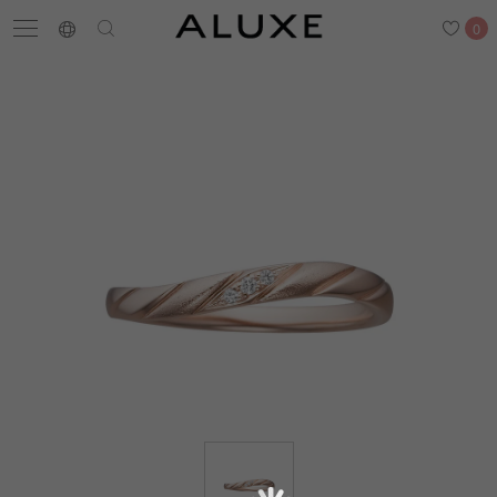
0
搜尋
求婚鑽戒
結婚戒指
嚴選鑽石
最新消息
門市一覽
預約來店
求婚鑽戒
結婚戒指