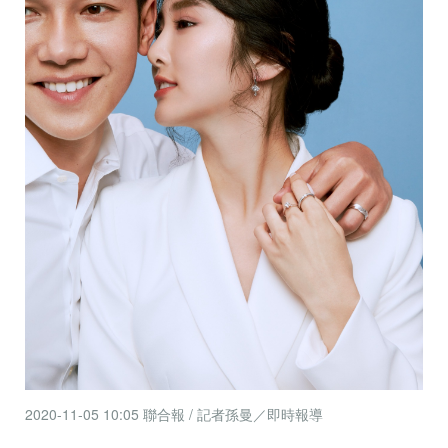
珠寶鑽飾
迪士尼系列
黃金金飾
關於ALUXE
嚴選鑽石
最新消息
婚禮護照
線上購物
2020-11-05 10:05
聯合報 / 記者孫曼／即時報導
LANGUAGE