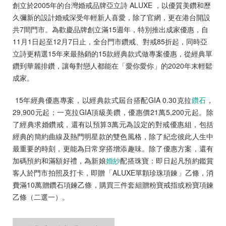
創立於2005年的台灣婚戒品牌亞立詩 ALUXE ，以優質美鑽和歷
久彌新的設計婚戒深受年輕新人喜愛，除了官網，更在港台開設
共7間門市。為歡慶品牌創立滿15週年，特別推出成家優惠，自
11月1日起至12月7日止，全台門市鑽戒、對戒85折起，同時亞
立詩更精選15年來最熱銷的15款經典款式做專案優惠，從經典單
預約來店
鑽到華麗排鑽，讓每對戀人都能在「愛你愛你」的2020年末輕鬆
成家。
15年經典優惠專案，以經典款式屆台搭配GIA 0.30克拉
鑽石
，
29,900元起；一克拉GIA頂級美鑽，優惠價21萬5,200元起。除
了經典求婚鑽戒，還有以預算3萬元為設定的對戒優惠組，包括
經典的簡約曲線及熱門明星款的雙色風格，除了紀念彼此人生中
最重要的時刻，更能為日常穿搭增添趣味。除了優惠方案，還有
加碼預約和滿額好禮，為新娘
婚紗
配搭珠寶：即日起凡預約鑑賞
客人於門市拍照及打卡，即贈「ALUXE單顆珍珠項鍊」乙條，消
費滿10萬贈鑽石項鍊乙條，購買三件套組贈粉寶戒指或粉寶項鍊
乙條（二選一）。