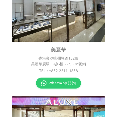
美麗華
香港尖沙咀彌敦道132號
美麗華廣場一期G樓G25,G26號鋪
TEL：
+852-2311-1858
WhatsApp 諮詢