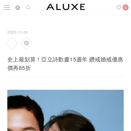
0
2020-11-05
搜尋
求婚鑽戒
結婚戒指
嚴選鑽石
史上最划算！亞立詩歡慶15週年 鑽戒婚戒優惠
價再85折
最新消息
門市一覽
預約來店
求婚鑽戒
結婚戒指