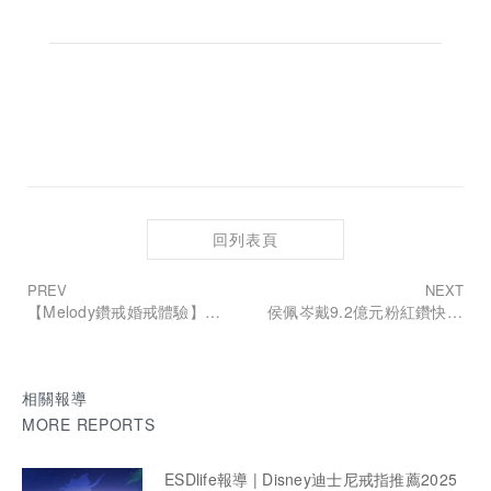
回列表頁
PREV
NEXT
【Melody鑽戒婚戒體驗】ALUXE亞立詩・超美的客製化鑽戒、訂製婚戒・一起打造傳遞幸福的愛情信物！
侯佩岑戴9.2億元粉紅鑽快瘋了 老公「拍手」回應
相關報導
MORE REPORTS
ESDlife報導 | Disney迪士尼戒指推薦2025