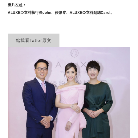
圖片左起：
珠寶鑽飾
ALUXE亞立詩執行長John、侯佩岑、ALUXE亞立詩副總Carol。
迪士尼系列
黃金金飾
點我看Tatler原文
關於ALUXE
嚴選鑽石
最新消息
婚禮護照
線上購物
LANGUAGE