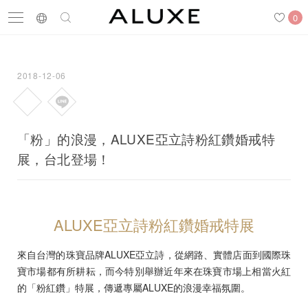
0
2018-12-06
搜尋
求婚鑽戒
結婚戒指
嚴選鑽石
「粉」的浪漫，ALUXE亞立詩粉紅鑽婚戒特
展，台北登場！
最新消息
門市一覽
預約來店
ALUXE亞立詩粉紅鑽婚戒特展
來自台灣的珠寶品牌ALUXE亞立詩，從網路、實體店面到國際珠
求婚鑽戒
寶市場都有所耕耘，而今特別舉辦近年來在珠寶市場上相當火紅
的「粉紅鑽」特展，傳遞專屬ALUXE的浪漫幸福氛圍。
結婚戒指