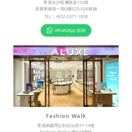
香港尖沙咀彌敦道132號
美麗華廣場一期G樓G25,G26號鋪
TEL：
+852-2311-1858
WhatsApp 諮詢
Fashion Walk
香港銅鑼灣記利佐治街11-19號
Fashion WalkＧ樓G34號鋪