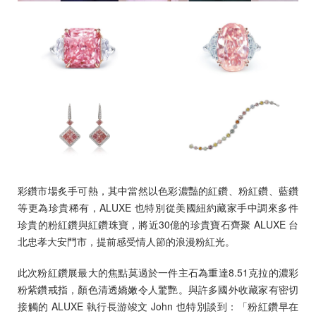
預約來店
彩鑽市場炙手可熱，其中當然以色彩濃豔的紅鑽、粉紅鑽、藍鑽
等更為珍貴稀有，ALUXE 也特別從美國紐約藏家手中調來多件
珍貴的粉紅鑽與紅鑽珠寶，將近30億的珍貴寶石齊聚 ALUXE 台
北忠孝大安門市，提前感受情人節的浪漫粉紅光。
此次粉紅鑽展最大的焦點莫過於一件主石為重達8.51克拉的濃彩
粉紫鑽戒指，顏色清透嬌嫩令人驚艷。與許多國外收藏家有密切
接觸的 ALUXE 執行長游竣文 John 也特別談到：「粉紅鑽早在