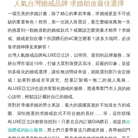
人氣台灣婚戒品牌 求婚助攻最佳選擇
一場完美的求婚計畫，除了精心的事前準備，求婚戒更是不可或
缺的重要角色！然而，第一次踏入珠寶店，要怎麼確保萬無一失
的挑選到一顆她喜歡的婚戒款式？戒圍該怎麼測量才精準？求婚
預約來店
戒、婚戒差別在哪？所謂鑽石的4C要怎麼看？諸多大哉問，必須
靠求婚神隊友來解答！
台灣人氣婚戒品牌ALUXE亞立詩，以明亮、親切的品牌服務，深
耕台灣市場近15年，打破大眾對珠寶店高冷、莊嚴的印象，並提
供多樣化的婚戒選擇，讓你無須勞碌奔波，就能選到那只命定婚
戒！如果對婚戒非常講究、想要訂製獨一無二的個人風格，
ALUXE亞立詩也提供客製化婚戒的服務，透過專業門市人員的細
心說明，輕鬆設計屬於自己的婚戒。
而對於準備求婚的男士來說，最大的困擾莫過於不知道女方的戒
圍、深怕挑選的求婚戒款式不符合她的喜好……等，這些煩惱
ALUXE亞立詩都替你想到！只要在店內訂購GIA鑽石，就提供
出
借鑽戒的貼心服務
，男士們只要帶著這只鑽戒求婚，再帶她回門