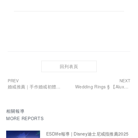
回列表頁
PREV
NEXT
婚戒推薦｜手作婚戒初體驗！ALUXE亞立詩金工坊，從零開始親手刻製幸福
Wedding Rings § 【Aluxe亞立詩鑽石】在獨棟歐式建築內，享受獨一無二頂級客製化鑽戒的幸福傳遞
相關報導
MORE REPORTS
ESDlife報導 | Disney迪士尼戒指推薦2025