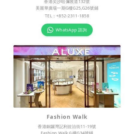
香港尖沙咀彌敦道132號
美麗華廣場一期G樓G25,G26號鋪
TEL：
+852-2311-1858
WhatsApp 諮詢
Fashion Walk
香港銅鑼灣記利佐治街11-19號
Fashion WalkＧ樓G34號鋪