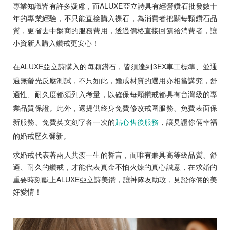
專業知識皆有許多疑慮，而ALUXE亞立詩具有經營鑽石批發數十
年的專業經驗，不只能直接購入裸石，為消費者把關每顆鑽石品
質，更省去中盤商的服務費用，透過價格直接回饋給消費者，讓
小資新人購入鑽戒更安心！
在ALUXE亞立詩購入的每顆鑽石，皆須達到3EX車工標準、並通
過無螢光反應測試，不只如此，婚戒材質的選用亦相當講究，舒
適性、耐久度都須列入考量，以確保每顆鑽戒都具有台灣級的專
業品質保證。此外，還提供終身免費修改戒圍服務、免費表面保
新服務、免費英文刻字各一次的
貼心售後服務
，讓見證你倆幸福
的婚戒歷久彌新。
求婚戒代表著兩人共渡一生的誓言，而唯有兼具高等級品質、舒
適、耐久的鑽戒，才能代表真金不怕火煉的真心誠意，在求婚的
重要時刻獻上ALUXE亞立詩美鑽，讓神隊友助攻，見證你倆的美
好愛情！