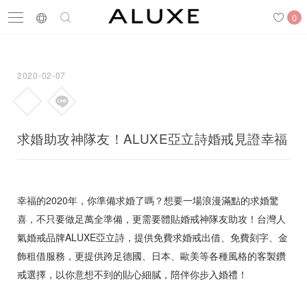
0
2020-02-07
搜尋
求婚鑽戒
結婚戒指
嚴選鑽石
求婚助攻神隊友！ALUXE亞立詩婚戒見證幸福
最新消息
門市一覽
預約來店
幸福的2020年，你準備求婚了嗎？想要一場浪漫滿點的求婚驚
喜，不只要做足萬全準備，更需要體貼婚戒神隊友助攻！台灣人
氣婚戒品牌ALUXE亞立詩，提供免費求婚戒出借、免費刻字、金
求婚鑽戒
飾租借服務，更提供跨足德國、日本、歐美等各種風格的客製鑽
戒選擇，以你意想不到的貼心細膩，陪伴你步入婚禮！
結婚戒指