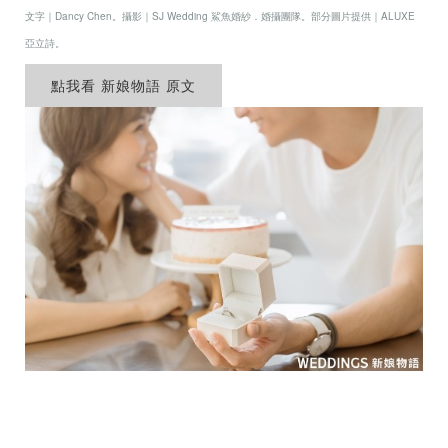
珠寶鑽飾
文字｜Dancy Chen。攝影｜SJ Wedding 鯊魚婚紗．婚攝團隊。部分圖片提供｜ALUXE
亞立詩。
迪士尼系列
點我看 新娘物語 原文
黃金金飾
關於ALUXE
嚴選鑽石
最新消息
婚禮護照
線上購物
LANGUAGE