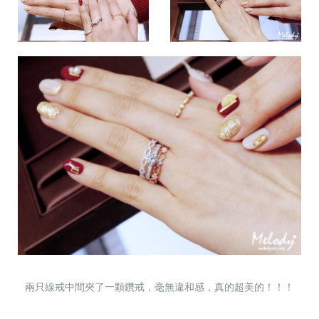
兩只線戒中間夾了一顆鑽戒，毫無違和感，真的超美的！！！