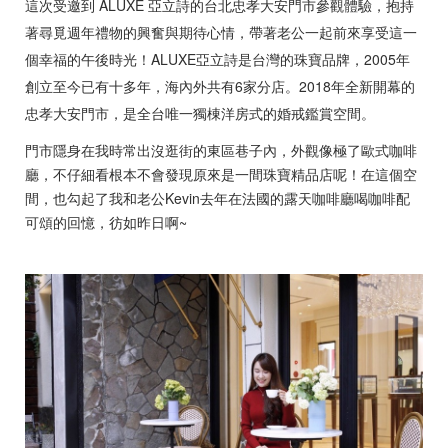
這次受邀到 ALUXE 亞立詩的台北忠孝大安門市參觀體驗，抱持
著尋覓週年禮物的興奮與期待心情，帶著老公一起前來享受這一
個幸福的午後時光！ALUXE亞立詩是台灣的珠寶品牌，2005年
創立至今已有十多年，海內外共有6家分店。2018年全新開幕的
忠孝大安門市，是全台唯一獨棟洋房式的婚戒鑑賞空間。
門市隱身在我時常出沒逛街的東區巷子內，外觀像極了歐式咖啡
廳，不仔細看根本不會發現原來是一間珠寶精品店呢！在這個空
間，也勾起了我和老公Kevin去年在法國的露天咖啡廳喝咖啡配
可頌的回憶，彷如昨日啊~