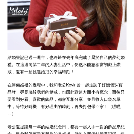
珠寶鑽飾
迪士尼系列
黃金金飾
關於ALUXE
結婚登記已過一週年，也終於在去年底完成了屬於自己的夢幻婚
嚴選鑽石
禮。在這邁向第二年的人妻生活中，仍然不能忘卻當初戴上鑽
戒，還有一起挑選婚戒的幸福時刻！
最新消息
在籌備婚禮的過程中，我和老公Kevin曾一起走訪了好幾個珠寶
婚禮護照
品牌，尋覓屬於我們的婚戒，也因此對這方面小有概念，而後只
要看到好看、喜歡的飾品，都會互相分享，並且收入口袋名單
線上購物
中，等待好時機、有好理由的時刻，再去打包帶回家！（嘿嘿
～）
LANGUAGE
老公還提議每一年的結婚紀念日，都要一起入手一對的飾品來紀
念，目前我們都最有興趣的是戒指，所以在我們結婚登記滿一週