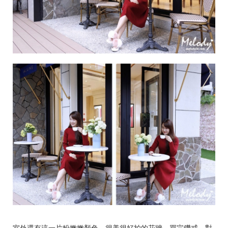
室外還有這一片粉嫩嫩顏色、很美很好拍的花牆。買完鑽戒、對