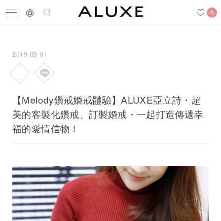
0
2019-03-01
搜尋
求婚鑽戒
結婚戒指
嚴選鑽石
【Melody鑽戒婚戒體驗】ALUXE亞立詩・超
美的客製化鑽戒、訂製婚戒・一起打造傳遞幸
福的愛情信物！
最新消息
門市一覽
預約來店
求婚鑽戒
結婚戒指