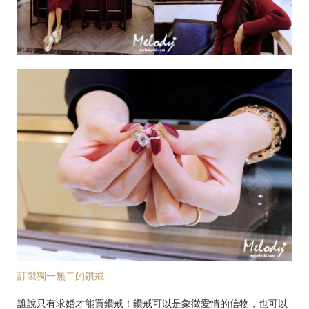
訂製獨一無二的鑽戒
誰說只有求婚才能買鑽戒！鑽戒可以是象徵愛情的信物，也可以